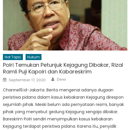
Hot Topic
Hukum
Polri Temukan Petunjuk Kejagung Dibakar, Rizal
Ramli Puji Kapolri dan Kabareskrim
Author
Posted
Dewi
September 17, 2020
on
Channel9.id-Jakarta. Berita mengenai adanya dugaan
peristiwa pidana dalam kasus kebakaran Kejagung direspon
sejumlah pihak. Meski belum ada pernyataan resmi, banyak
pihak yang menyebut gedung Kejagung sengaja dibakar.
Bareskrim Polri sendiri menyimpulkan kasus kebakaran
Kejagung terdapat peristiwa pidana. Karena itu, penyidik