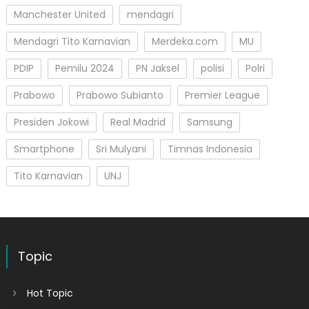
Manchester United
mendagri
Mendagri Tito Karnavian
Merdeka.com
MU
PDIP
Pemilu 2024
PN Jaksel
polisi
Polri
Prabowo
Prabowo Subianto
Premier League
Presiden Jokowi
Real Madrid
Samsung
Smartphone
Sri Mulyani
Timnas Indonesia
Tito Karnavian
UNJ
Topic
Hot Topic