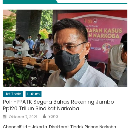
Hot Topic
Hukum
Polri-PPATK Segera Bahas Rekening Jumbo
Rp120 Triliun Sindikat Narkoba
Author
Posted
Yana
Oktober 7, 2021
on
Channel9.id – Jakarta. Direktorat Tindak Pidana Narkoba