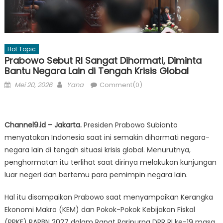
Hot Topic
Prabowo Sebut RI Sangat Dihormati, Diminta
Bantu Negara Lain di Tengah Krisis Global
Posted
Author
Mei 20, 2026
Yana
Comment(0)
on
Channel9.id – Jakarta.
Presiden Prabowo Subianto
menyatakan Indonesia saat ini semakin dihormati negara-
negara lain di tengah situasi krisis global. Menurutnya,
penghormatan itu terlihat saat dirinya melakukan kunjungan
luar negeri dan bertemu para pemimpin negara lain.
Hal itu disampaikan Prabowo saat menyampaikan Kerangka
Ekonomi Makro (KEM) dan Pokok-Pokok Kebijakan Fiskal
(PPKF) RAPBN 2027 dalam Rapat Paripurna DPR RI ke-19 masa