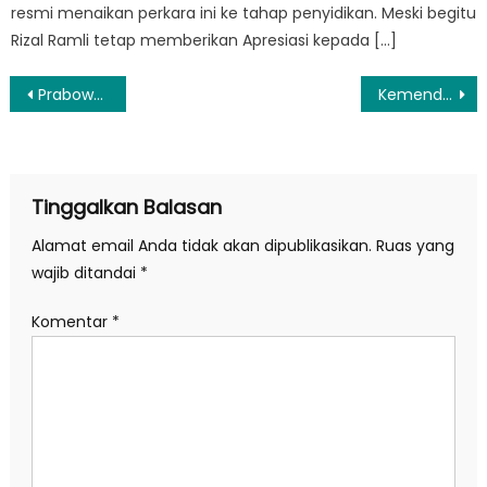
resmi menaikan perkara ini ke tahap penyidikan. Meski begitu
Rizal Ramli tetap memberikan Apresiasi kepada […]
Navigasi
Prabowo: USD343 Miliar Kekayaan Indonesia Mengalir ke Luar Negeri dalam 22 Tahun, Penyebab Gaji Guru Kecil
Kemendagri Gelontorkan Insentif Rp1 Triliun, Pemda Berprestasi Dipacu Berlomba Tingkatkan Kinerja
pos
Tinggalkan Balasan
Alamat email Anda tidak akan dipublikasikan.
Ruas yang
wajib ditandai
*
Komentar
*