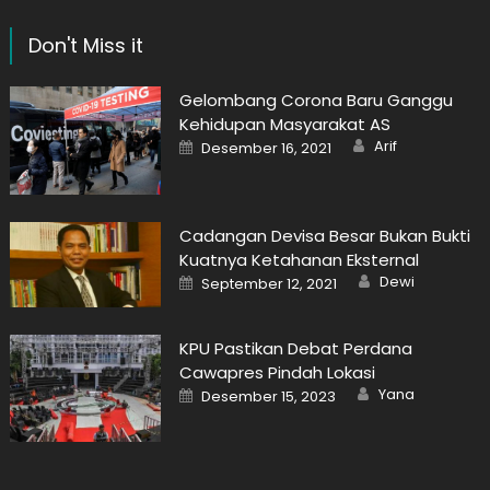
Don't Miss it
Gelombang Corona Baru Ganggu
Kehidupan Masyarakat AS
Author
Posted
Arif
Desember 16, 2021
on
Cadangan Devisa Besar Bukan Bukti
Kuatnya Ketahanan Eksternal
Author
Posted
Dewi
September 12, 2021
on
KPU Pastikan Debat Perdana
Cawapres Pindah Lokasi
Author
Posted
Yana
Desember 15, 2023
on