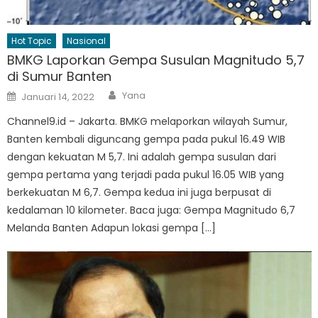
Hot Topic
Nasional
BMKG Laporkan Gempa Susulan Magnitudo 5,7
di Sumur Banten
Author
Posted
Yana
Januari 14, 2022
on
Channel9.id – Jakarta. BMKG melaporkan wilayah Sumur,
Banten kembali diguncang gempa pada pukul 16.49 WIB
dengan kekuatan M 5,7. Ini adalah gempa susulan dari
gempa pertama yang terjadi pada pukul 16.05 WIB yang
berkekuatan M 6,7. Gempa kedua ini juga berpusat di
kedalaman 10 kilometer. Baca juga: Gempa Magnitudo 6,7
Melanda Banten Adapun lokasi gempa […]