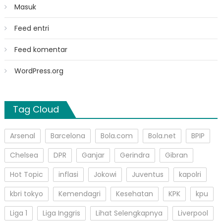
Masuk
Feed entri
Feed komentar
WordPress.org
Tag Cloud
Arsenal
Barcelona
Bola.com
Bola.net
BPIP
Chelsea
DPR
Ganjar
Gerindra
Gibran
Hot Topic
inflasi
Jokowi
Juventus
kapolri
kbri tokyo
Kemendagri
Kesehatan
KPK
kpu
Liga 1
Liga Inggris
Lihat Selengkapnya
Liverpool