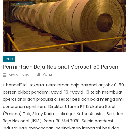
Ekbis
Permintaan Baja Nasional Merosot 50 Persen
Author
Posted
Yanti
Mei 20, 2020
on
Channel9.id-Jakarta. Permintaan baja nasional anjlok 40-50
persen akibat pandemi Covid-19. “Covid-19 telah membuat
operasional dan produksi di sektor besi dan baja mengalami
penurunan signifikan,” Direktur Utama PT Krakatau Steel
(Persero) Tbk, Silmy Karim, sekaligus Ketua Asosiasi Besi dan
Baja Nasional (IISIA), Rabu, 20 Mei 2020. Selain pandemi,
industri baja menghadapi peningkatan importasi besi dan