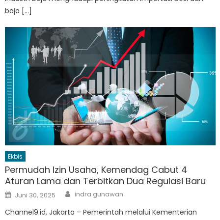
baja […]
Ekbis
Permudah Izin Usaha, Kemendag Cabut 4
Aturan Lama dan Terbitkan Dua Regulasi Baru
Author
Posted
indra gunawan
Juni 30, 2025
on
Channel9.id, Jakarta – Pemerintah melalui Kementerian