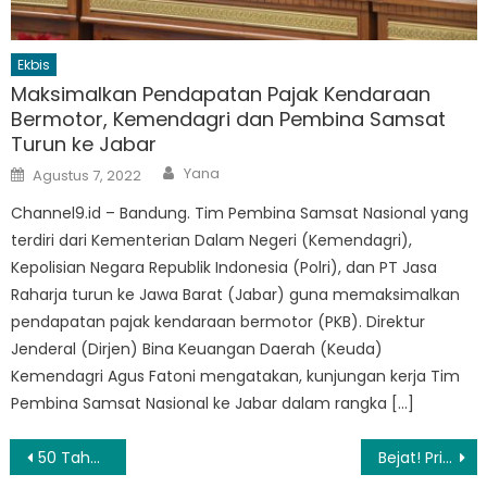
Ekbis
Maksimalkan Pendapatan Pajak Kendaraan
Bermotor, Kemendagri dan Pembina Samsat
Turun ke Jabar
Author
Posted
Yana
Agustus 7, 2022
on
Channel9.id – Bandung. Tim Pembina Samsat Nasional yang
terdiri dari Kementerian Dalam Negeri (Kemendagri),
Kepolisian Negara Republik Indonesia (Polri), dan PT Jasa
Raharja turun ke Jawa Barat (Jabar) guna memaksimalkan
pendapatan pajak kendaraan bermotor (PKB). Direktur
Jenderal (Dirjen) Bina Keuangan Daerah (Keuda)
Kemendagri Agus Fatoni mengatakan, kunjungan kerja Tim
Pembina Samsat Nasional ke Jabar dalam rangka […]
Navigasi
50 Tahun Pasca-perang Vietnam, Peledak Masih Terus Ditemukan
Bejat! Pria di Purwokerto Bunuh 7 Bayi Hasil Inses dengan Anak Kandung