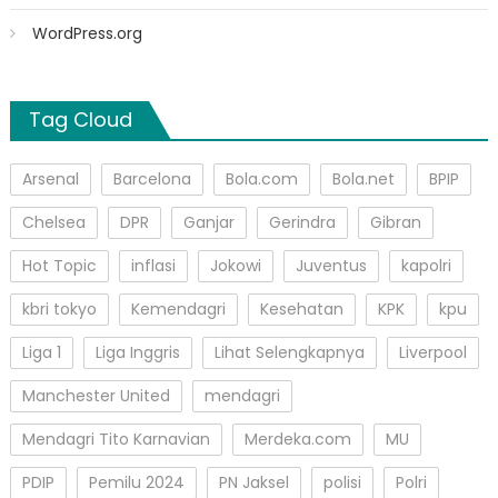
WordPress.org
Tag Cloud
Arsenal
Barcelona
Bola.com
Bola.net
BPIP
Chelsea
DPR
Ganjar
Gerindra
Gibran
Hot Topic
inflasi
Jokowi
Juventus
kapolri
kbri tokyo
Kemendagri
Kesehatan
KPK
kpu
Liga 1
Liga Inggris
Lihat Selengkapnya
Liverpool
Manchester United
mendagri
Mendagri Tito Karnavian
Merdeka.com
MU
PDIP
Pemilu 2024
PN Jaksel
polisi
Polri