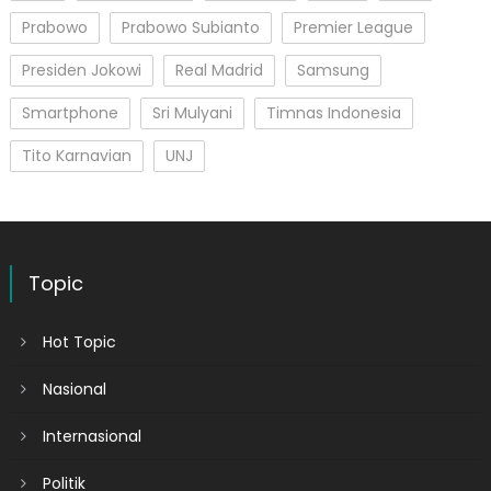
Prabowo
Prabowo Subianto
Premier League
Presiden Jokowi
Real Madrid
Samsung
Smartphone
Sri Mulyani
Timnas Indonesia
Tito Karnavian
UNJ
Topic
Hot Topic
Nasional
Internasional
Politik