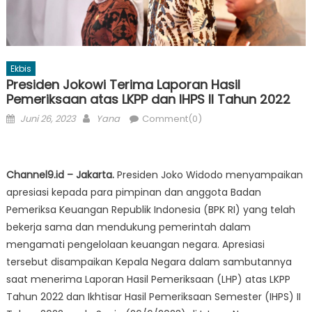
Ekbis
Presiden Jokowi Terima Laporan Hasil
Pemeriksaan atas LKPP dan IHPS II Tahun 2022
Posted
Author
Juni 26, 2023
Yana
Comment(0)
on
Channel9.id – Jakarta.
Presiden Joko Widodo menyampaikan
apresiasi kepada para pimpinan dan anggota Badan
Pemeriksa Keuangan Republik Indonesia (BPK RI) yang telah
bekerja sama dan mendukung pemerintah dalam
mengamati pengelolaan keuangan negara. Apresiasi
tersebut disampaikan Kepala Negara dalam sambutannya
saat menerima Laporan Hasil Pemeriksaan (LHP) atas LKPP
Tahun 2022 dan Ikhtisar Hasil Pemeriksaan Semester (IHPS) II