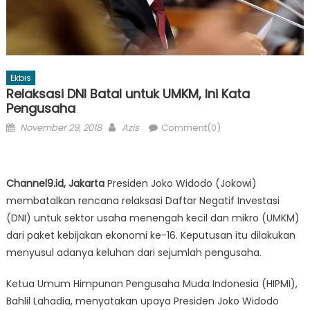
Ekbis
Relaksasi DNI Batal untuk UMKM, Ini Kata
Pengusaha
Posted
Author
November 29, 2018
Azis
Comment(0)
on
Channel9.id, Jakarta
Presiden Joko Widodo (Jokowi)
membatalkan rencana relaksasi Daftar Negatif Investasi
(DNI) untuk sektor usaha menengah kecil dan mikro (UMKM)
dari paket kebijakan ekonomi ke-16. Keputusan itu dilakukan
menyusul adanya keluhan dari sejumlah pengusaha.
Ketua Umum Himpunan Pengusaha Muda Indonesia (HIPMI),
Bahlil Lahadia, menyatakan upaya Presiden Joko Widodo