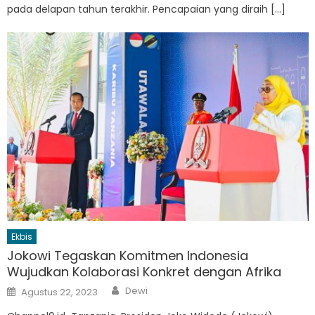
pada delapan tahun terakhir. Pencapaian yang diraih […]
Ekbis
Jokowi Tegaskan Komitmen Indonesia
Wujudkan Kolaborasi Konkret dengan Afrika
Author
Posted
Dewi
Agustus 22, 2023
on