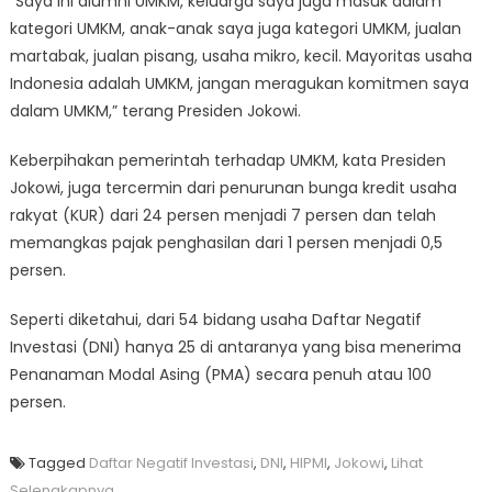
“Saya ini alumni UMKM, keluarga saya juga masuk dalam
kategori UMKM, anak-anak saya juga kategori UMKM, jualan
martabak, jualan pisang, usaha mikro, kecil. Mayoritas usaha
Indonesia adalah UMKM, jangan meragukan komitmen saya
dalam UMKM,” terang Presiden Jokowi.
Keberpihakan pemerintah terhadap UMKM, kata Presiden
Jokowi, juga tercermin dari penurunan bunga kredit usaha
rakyat (KUR) dari 24 persen menjadi 7 persen dan telah
memangkas pajak penghasilan dari 1 persen menjadi 0,5
persen.
Seperti diketahui, dari 54 bidang usaha Daftar Negatif
Investasi (DNI) hanya 25 di antaranya yang bisa menerima
Penanaman Modal Asing (PMA) secara penuh atau 100
persen.
Tagged
Daftar Negatif Investasi
,
DNI
,
HIPMI
,
Jokowi
,
Lihat
Selengkapnya