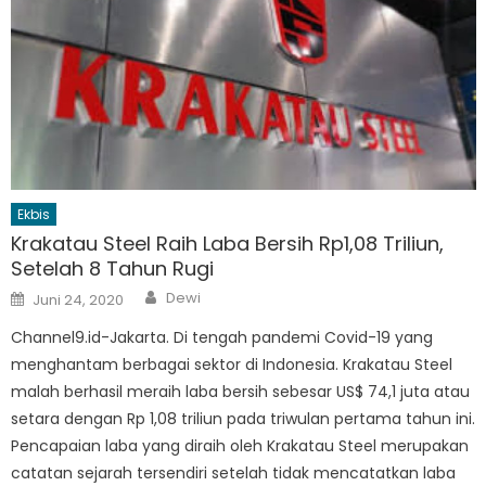
Ekbis
Krakatau Steel Raih Laba Bersih Rp1,08 Triliun,
Setelah 8 Tahun Rugi
Author
Posted
Dewi
Juni 24, 2020
on
Channel9.id-Jakarta. Di tengah pandemi Covid-19 yang
menghantam berbagai sektor di Indonesia. Krakatau Steel
malah berhasil meraih laba bersih sebesar US$ 74,1 juta atau
setara dengan Rp 1,08 triliun pada triwulan pertama tahun ini.
Pencapaian laba yang diraih oleh Krakatau Steel merupakan
catatan sejarah tersendiri setelah tidak mencatatkan laba