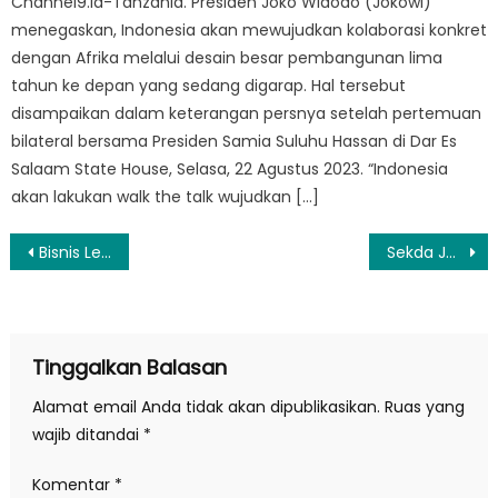
Channel9.id-Tanzania. Presiden Joko Widodo (Jokowi)
menegaskan, Indonesia akan mewujudkan kolaborasi konkret
dengan Afrika melalui desain besar pembangunan lima
tahun ke depan yang sedang digarap. Hal tersebut
disampaikan dalam keterangan persnya setelah pertemuan
bilateral bersama Presiden Samia Suluhu Hassan di Dar Es
Salaam State House, Selasa, 22 Agustus 2023. “Indonesia
akan lakukan walk the talk wujudkan […]
Navigasi
Bisnis Lesu, Bos TV LG Kini Pimpin Divisi Smartphone
Sekda Jabar di Panggil KPK, Terkait Kasus Meikarta
pos
Tinggalkan Balasan
Alamat email Anda tidak akan dipublikasikan.
Ruas yang
wajib ditandai
*
Komentar
*