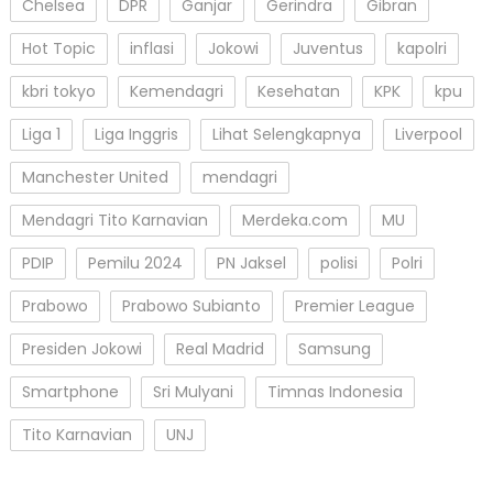
Chelsea
DPR
Ganjar
Gerindra
Gibran
Hot Topic
inflasi
Jokowi
Juventus
kapolri
kbri tokyo
Kemendagri
Kesehatan
KPK
kpu
Liga 1
Liga Inggris
Lihat Selengkapnya
Liverpool
Manchester United
mendagri
Mendagri Tito Karnavian
Merdeka.com
MU
PDIP
Pemilu 2024
PN Jaksel
polisi
Polri
Prabowo
Prabowo Subianto
Premier League
Presiden Jokowi
Real Madrid
Samsung
Smartphone
Sri Mulyani
Timnas Indonesia
Tito Karnavian
UNJ