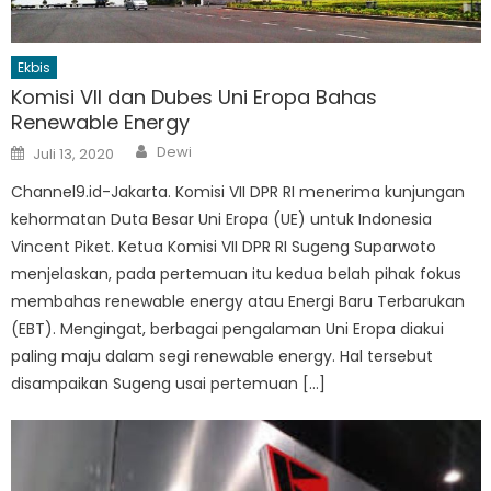
Ekbis
Komisi VII dan Dubes Uni Eropa Bahas
Renewable Energy
Author
Posted
Dewi
Juli 13, 2020
on
Channel9.id-Jakarta. Komisi VII DPR RI menerima kunjungan
kehormatan Duta Besar Uni Eropa (UE) untuk Indonesia
Vincent Piket. Ketua Komisi VII DPR RI Sugeng Suparwoto
menjelaskan, pada pertemuan itu kedua belah pihak fokus
membahas renewable energy atau Energi Baru Terbarukan
(EBT). Mengingat, berbagai pengalaman Uni Eropa diakui
paling maju dalam segi renewable energy. Hal tersebut
disampaikan Sugeng usai pertemuan […]