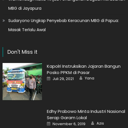
MBG di Jayapura
Sudaryono Ungkap Penyebab Keracunan MBG di Papua:
Masak Terlalu Awal
Don't Miss it
Kapolri Instruksikan Jajaran Bangun
Posko PPKM di Pasar
Author
Posted
Yana
Juli 29, 2021
on
Edhy Prabowo Minta Industri Nasional
Serap Garam Lokal
Author
Posted
Azis
November 6, 2019
on