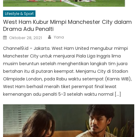
Lifestyle & Sport
West Ham Kubur Mimpi Manchester City dalam
Drama Adu Penalti
Author
Posted
Yana
Oktober 28, 2021
on
Channel9.id – Jakarta. West Ham United mengubur mimpi
Manchester City untuk menjuarai Piala Liga Inggris lima
musim beruntun setelah menghentikan langkah tim juara
bertahan itu di putaran keempat. Menjamu City di Stadion
Olimpiade London, pada Rabu waktu setempat (Kamis WIB),
West Ham berhasil meraih tiket perempat final lewat
kemenangan adu penalti 5-3 setelah waktu normal […]