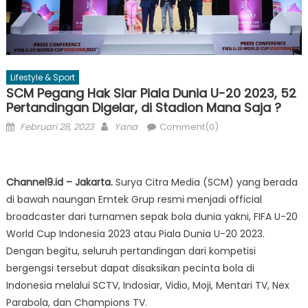
Lifestyle & Sport
SCM Pegang Hak Siar Piala Dunia U-20 2023, 52
Pertandingan Digelar, di Stadion Mana Saja ?
Posted
Author
Februari 28, 2023
Yana
Comment(0)
on
Channel9.id – Jakarta.
Surya Citra Media (SCM) yang berada
di bawah naungan Emtek Grup resmi menjadi official
broadcaster dari turnamen sepak bola dunia yakni, FIFA U-20
World Cup Indonesia 2023 atau Piala Dunia U-20 2023.
Dengan begitu, seluruh pertandingan dari kompetisi
bergengsi tersebut dapat disaksikan pecinta bola di
Indonesia melalui SCTV, Indosiar, Vidio, Moji, Mentari TV, Nex
Parabola, dan Champions TV.