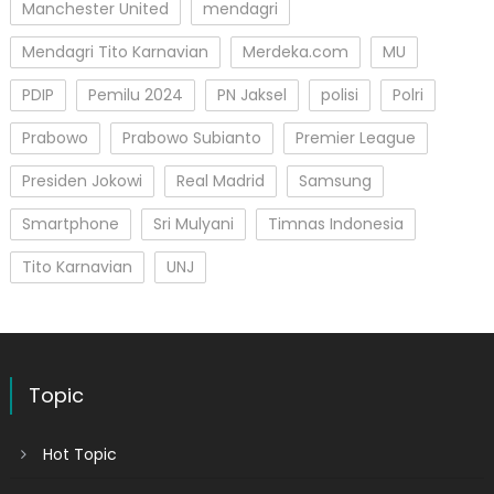
Manchester United
mendagri
Mendagri Tito Karnavian
Merdeka.com
MU
PDIP
Pemilu 2024
PN Jaksel
polisi
Polri
Prabowo
Prabowo Subianto
Premier League
Presiden Jokowi
Real Madrid
Samsung
Smartphone
Sri Mulyani
Timnas Indonesia
Tito Karnavian
UNJ
Topic
Hot Topic