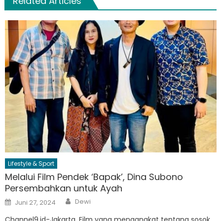
Related Articles
Lifestyle & Sport
Melalui Film Pendek ‘Bapak’, Dina Subono
Persembahkan untuk Ayah
Author
Posted
Dewi
Juni 27, 2024
on
Channel9.id-Jakarta. Film yang mengangkat tentang sosok