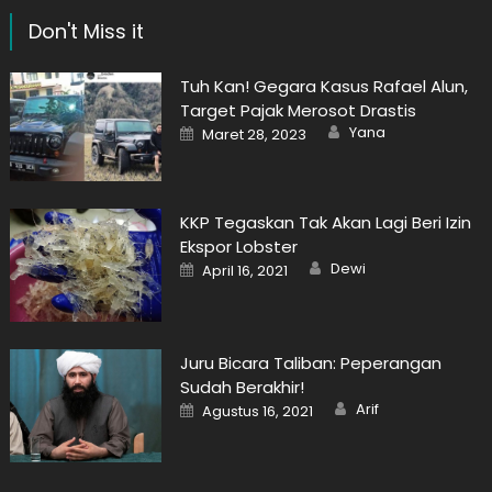
Don't Miss it
Tuh Kan! Gegara Kasus Rafael Alun,
Target Pajak Merosot Drastis
Author
Posted
Yana
Maret 28, 2023
on
KKP Tegaskan Tak Akan Lagi Beri Izin
Ekspor Lobster
Author
Posted
Dewi
April 16, 2021
on
Juru Bicara Taliban: Peperangan
Sudah Berakhir!
Author
Posted
Arif
Agustus 16, 2021
on