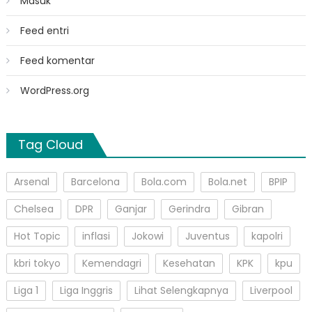
Masuk
Feed entri
Feed komentar
WordPress.org
Tag Cloud
Arsenal
Barcelona
Bola.com
Bola.net
BPIP
Chelsea
DPR
Ganjar
Gerindra
Gibran
Hot Topic
inflasi
Jokowi
Juventus
kapolri
kbri tokyo
Kemendagri
Kesehatan
KPK
kpu
Liga 1
Liga Inggris
Lihat Selengkapnya
Liverpool