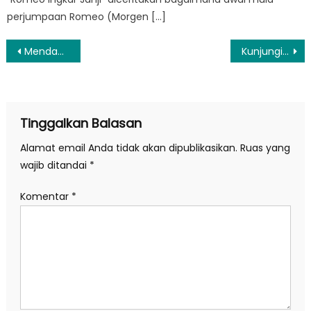
perjumpaan Romeo (Morgen […]
Navigasi
Mendagri Minta Pemda Alokasikan Anggaran Untuk Stunting
Kunjungi Tanjung Pasir, Jokowi Serap Aspirasi Nelayan
pos
Tinggalkan Balasan
Alamat email Anda tidak akan dipublikasikan.
Ruas yang
wajib ditandai
*
Komentar
*