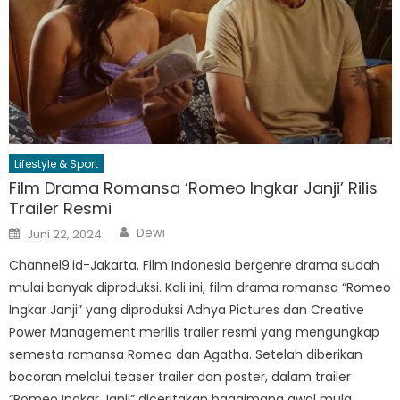
Lifestyle & Sport
Film Drama Romansa ‘Romeo Ingkar Janji’ Rilis
Trailer Resmi
Author
Posted
Dewi
Juni 22, 2024
on
Channel9.id-Jakarta. Film Indonesia bergenre drama sudah
mulai banyak diproduksi. Kali ini, film drama romansa “Romeo
Ingkar Janji” yang diproduksi Adhya Pictures dan Creative
Power Management merilis trailer resmi yang mengungkap
semesta romansa Romeo dan Agatha. Setelah diberikan
bocoran melalui teaser trailer dan poster, dalam trailer
“Romeo Ingkar Janji” diceritakan bagaimana awal mula