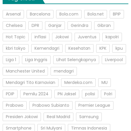
Arsenal
Barcelona
Bola.com
Bola.net
BPIP
Chelsea
DPR
Ganjar
Gerindra
Gibran
Hot Topic
inflasi
Jokowi
Juventus
kapolri
kbri tokyo
Kemendagri
Kesehatan
KPK
kpu
Liga 1
Liga Inggris
Lihat Selengkapnya
Liverpool
Manchester United
mendagri
Mendagri Tito Karnavian
Merdeka.com
MU
PDIP
Pemilu 2024
PN Jaksel
polisi
Polri
Prabowo
Prabowo Subianto
Premier League
Presiden Jokowi
Real Madrid
Samsung
Smartphone
Sri Mulyani
Timnas Indonesia