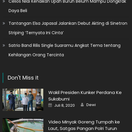
Celios Nilai Kenaikan Upah Buruh Belum Mampu Dongkrak
Daya Beli
Tantangan Elsa Japasal Jalankan Debut Akting di Sinetron
Striping ‘Ternyata Ini Cinta’
Satrio Band Rilis Single Suaramu Angkat Tema tentang
Kehilangan Orang Tercinta
Don't Miss it
Wakil Presiden Kunker Perdana Ke
Sukabumi
Author
Posted
Dewi
Juli 8, 2020
on
Video Minyak Goreng Tumpah ke
Laut, Satgas Pangan Polri Turun