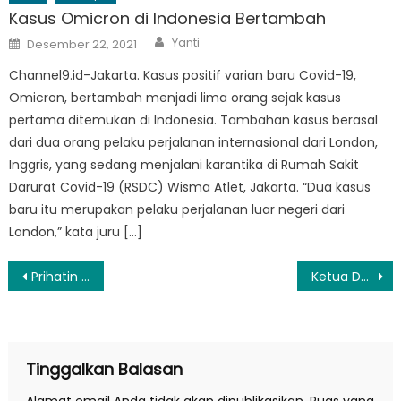
Kasus Omicron di Indonesia Bertambah
Author
Posted
Yanti
Desember 22, 2021
on
Channel9.id-Jakarta. Kasus positif varian baru Covid-19,
Omicron, bertambah menjadi lima orang sejak kasus
pertama ditemukan di Indonesia. Tambahan kasus berasal
dari dua orang pelaku perjalanan internasional dari London,
Inggris, yang sedang menjalani karantika di Rumah Sakit
Darurat Covid-19 (RSDC) Wisma Atlet, Jakarta. “Dua kasus
baru itu merupakan pelaku perjalanan luar negeri dari
London,” kata juru […]
Navigasi
Prihatin Kondisi Jalan di Lampung, Jokowi: Jalanan Rusak Parah, Sampaikan ke Saya
Ketua Dewan Pengarah BPIP Beri Arahan Di Acara Haluan 100 Tahun Era Bali Baru
pos
Tinggalkan Balasan
Alamat email Anda tidak akan dipublikasikan.
Ruas yang