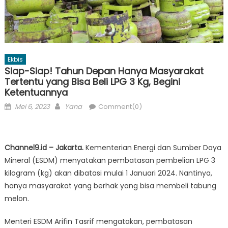
Ekbis
Siap-Siap! Tahun Depan Hanya Masyarakat
Tertentu yang Bisa Beli LPG 3 Kg, Begini
Ketentuannya
Posted
Author
Mei 6, 2023
Yana
Comment(0)
on
Channel9.id – Jakarta.
Kementerian Energi dan Sumber Daya
Mineral (ESDM) menyatakan pembatasan pembelian LPG 3
kilogram (kg) akan dibatasi mulai 1 Januari 2024. Nantinya,
hanya masyarakat yang berhak yang bisa membeli tabung
melon.
Menteri ESDM Arifin Tasrif mengatakan, pembatasan