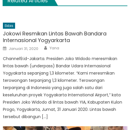
Related Articles
Ekbis
Jokowi Resmikan Lintas Bawah Bandara
Internasional Yogyarkarta
Author
Posted
Yana
Januari 31, 2020
on
Channel9.id-Jakarta. Presiden Joko Widodo meresmikan
lintas bawah (underpass) Bandar Udara Internasional
Yogyakarta sepanjang 1,3 kilometer. “Kami meresmikan
terowongan terpanjang 1,3 kilometer. Terowongan
terpanjang di Indonesia yang juga salah satu dari
keseluruhan proyek Yogyakarta International Airport,” kata
Presiden Joko Widodo di lintas bawah YIA, Kabupaten Kulon
Progo, Yogyakarta, Jumat, 31 Januari 2020. Lintas bawah
tersebut dibangun […]