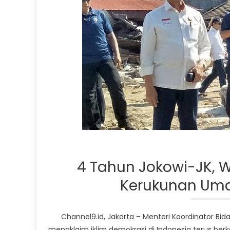
4 Tahun Jokowi-JK, 
Kerukunan Um
Channel9.id, Jakarta – Menteri Koordinator B
mengklaim iklim demokrasi di Indonesia terus be