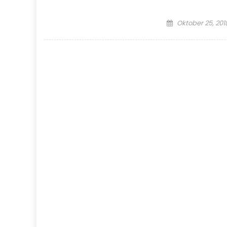
Posted
Oktober 25, 201
on