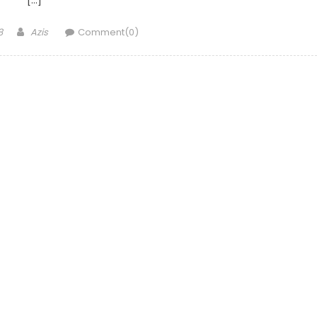
Author
8
Azis
Comment(0)