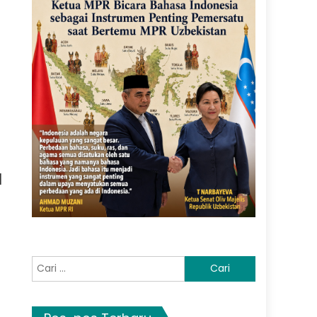
a
Cari
untuk: