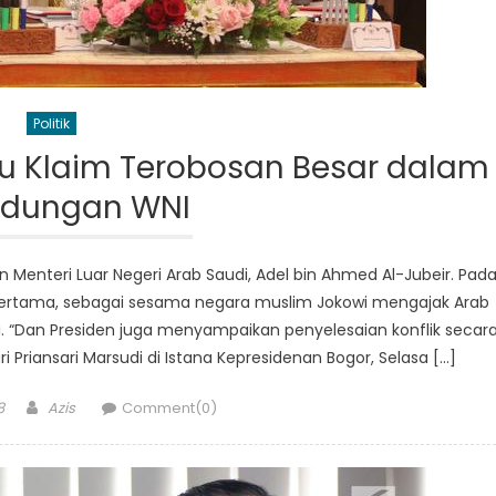
Politik
lu Klaim Terobosan Besar dalam
indungan WNI
Menteri Luar Negeri Arab Saudi, Adel bin Ahmed Al-Jubeir. Pad
Pertama, sebagai sesama negara muslim Jokowi mengajak Arab
. “Dan Presiden juga menyampaikan penyelesaian konflik secar
ri Priansari Marsudi di Istana Kepresidenan Bogor, Selasa […]
Author
8
Azis
Comment(0)