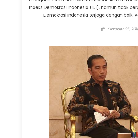
Indeks Demokrasi Indonesia (IDI), namun tidak be
“Demokrasi Indonesia terjaga dengan baik. Ad
Posted
Oktober 25, 201
on