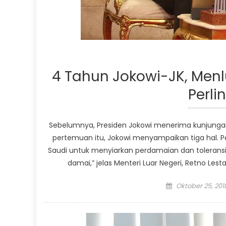
4 Tahun Jokowi-JK, Men
Perl
Sebelumnya, Presiden Jokowi menerima kunjungan 
pertemuan itu, Jokowi menyampaikan tiga hal. 
Saudi untuk menyiarkan perdamaian dan toleransi
damai,” jelas Menteri Luar Negeri, Retno Lesta
Posted
Oktober 25, 201
on