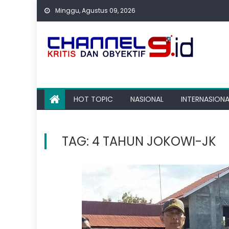
Skip
Minggu, Agustus 09, 2026
to
content
HOT TOPIC
NASIONAL
INTERNASIONA
TAG:
4 TAHUN JOKOWI-JK