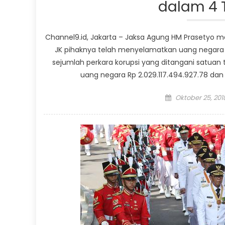
dalam 4 
Channel9.id, Jakarta – Jaksa Agung HM Prasetyo m
JK pihaknya telah menyelamatkan uang negara se
sejumlah perkara korupsi yang ditangani satua
uang negara Rp 2.029.117.494.927.78 dan 
Posted
Oktober 25, 201
on