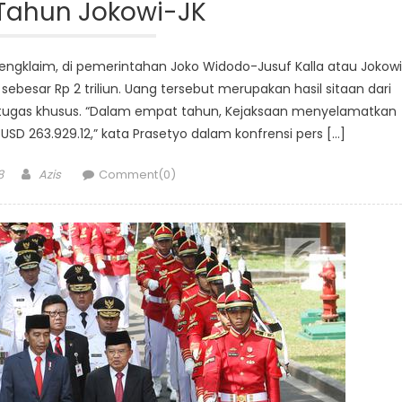
Tahun Jokowi-JK
engklaim, di pemerintahan Joko Widodo-Jusuf Kalla atau Jokow
besar Rp 2 triliun. Uang tersebut merupakan hasil sitaan dari
n tugas khusus. “Dalam empat tahun, Kejaksaan menyelamatkan
USD 263.929.12,” kata Prasetyo dalam konfrensi pers […]
Author
8
Azis
Comment(0)