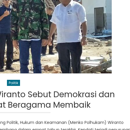
Politik
Wiranto Sebut Demokrasi dan
at Beragama Membaik
idang Politik, Hukum dan Keamanan (Menko Polhukam) Wiranto
rkembang dalam empat tahun terakhir. Kendati terjadi penuruna