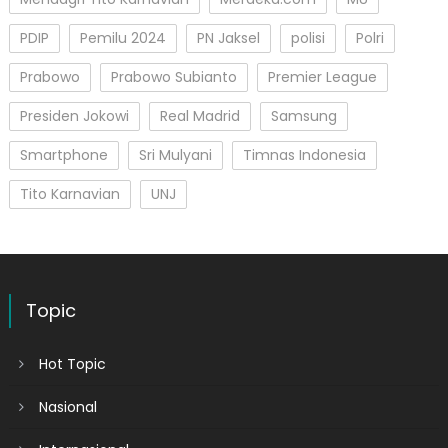
PDIP
Pemilu 2024
PN Jaksel
polisi
Polri
Prabowo
Prabowo Subianto
Premier League
Presiden Jokowi
Real Madrid
Samsung
Smartphone
Sri Mulyani
Timnas Indonesia
Tito Karnavian
UNJ
Topic
Hot Topic
Nasional