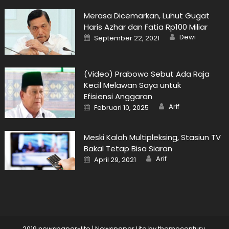
Merasa Dicemarkan, Luhut Gugat
Haris Azhar dan Fatia Rp100 Miliar
Author
Posted
Dewi
September 22, 2021
on
(Video) Prabowo Sebut Ada Raja
Kecil Melawan Saya untuk
Efisiensi Anggaran
Author
Posted
Arif
Februari 10, 2025
on
Meski Kalah Multipleksing, Stasiun TV
Bakal Tetap Bisa Siaran
Author
Posted
Arif
April 29, 2021
on
2019 newspaper-lite
|
Newspaper Lite by
themecentury
.