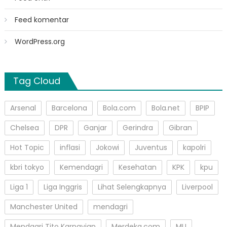
Feed komentar
WordPress.org
Tag Cloud
Arsenal
Barcelona
Bola.com
Bola.net
BPIP
Chelsea
DPR
Ganjar
Gerindra
Gibran
Hot Topic
inflasi
Jokowi
Juventus
kapolri
kbri tokyo
Kemendagri
Kesehatan
KPK
kpu
Liga 1
Liga Inggris
Lihat Selengkapnya
Liverpool
Manchester United
mendagri
Mendagri Tito Karnavian
Merdeka.com
MU