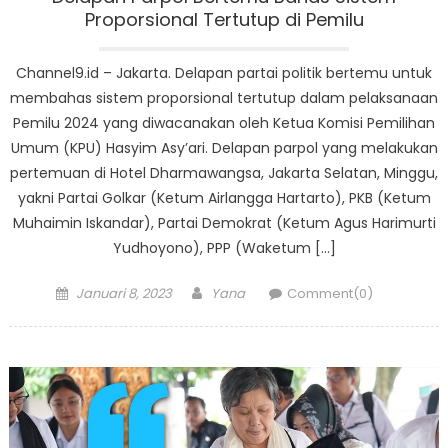
Proporsional Tertutup di Pemilu
Channel9.id – Jakarta. Delapan partai politik bertemu untuk
membahas sistem proporsional tertutup dalam pelaksanaan
Pemilu 2024 yang diwacanakan oleh Ketua Komisi Pemilihan
Umum (KPU) Hasyim Asy’ari. Delapan parpol yang melakukan
pertemuan di Hotel Dharmawangsa, Jakarta Selatan, Minggu,
yakni Partai Golkar (Ketum Airlangga Hartarto), PKB (Ketum
Muhaimin Iskandar), Partai Demokrat (Ketum Agus Harimurti
Yudhoyono), PPP (Waketum […]
Posted
Author
Januari 8, 2023
Yana
Comment(0)
on