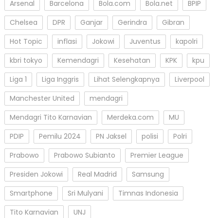
Arsenal
Barcelona
Bola.com
Bola.net
BPIP
Chelsea
DPR
Ganjar
Gerindra
Gibran
Hot Topic
inflasi
Jokowi
Juventus
kapolri
kbri tokyo
Kemendagri
Kesehatan
KPK
kpu
Liga 1
Liga Inggris
Lihat Selengkapnya
Liverpool
Manchester United
mendagri
Mendagri Tito Karnavian
Merdeka.com
MU
PDIP
Pemilu 2024
PN Jaksel
polisi
Polri
Prabowo
Prabowo Subianto
Premier League
Presiden Jokowi
Real Madrid
Samsung
Smartphone
Sri Mulyani
Timnas Indonesia
Tito Karnavian
UNJ