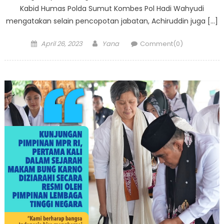
Kabid Humas Polda Sumut Kombes Pol Hadi Wahyudi
mengatakan selain pencopotan jabatan, Achiruddin juga […]
Posted
Author
April 26, 2023
Yana
Comment(0)
on