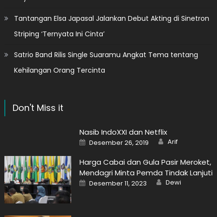
Tantangan Elsa Japasal Jalankan Debut Akting di Sinetron
Striping ‘Ternyata Ini Cinta’
Satrio Band Rilis Single Suaramu Angkat Tema tentang
Kehilangan Orang Tercinta
Don't Miss it
Nasib IndoXXI dan Netflix
Author
Posted
Arif
Desember 26, 2019
on
Harga Cabai dan Gula Pasir Meroket,
Mendagri Minta Pemda Tindak Lanjuti
Author
Posted
Dewi
Desember 11, 2023
on