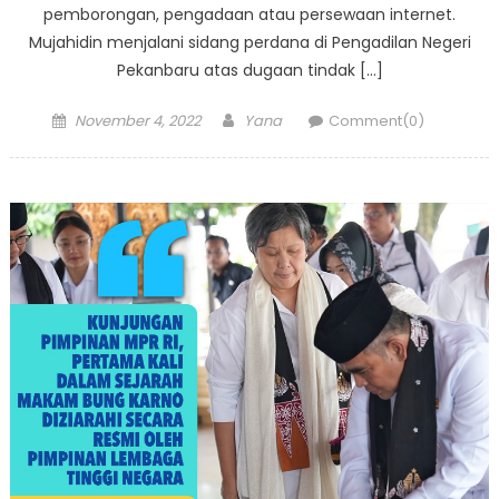
pemborongan, pengadaan atau persewaan internet.
Mujahidin menjalani sidang perdana di Pengadilan Negeri
Pekanbaru atas dugaan tindak […]
Posted
Author
November 4, 2022
Yana
Comment(0)
on