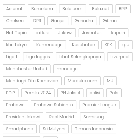
Arsenal
Barcelona
Bola.com
Bola.net
BPIP
Chelsea
DPR
Ganjar
Gerindra
Gibran
Hot Topic
inflasi
Jokowi
Juventus
kapolri
kbri tokyo
Kemendagri
Kesehatan
KPK
kpu
Liga 1
Liga Inggris
Lihat Selengkapnya
Liverpool
Manchester United
mendagri
Mendagri Tito Karnavian
Merdeka.com
MU
PDIP
Pemilu 2024
PN Jaksel
polisi
Polri
Prabowo
Prabowo Subianto
Premier League
Presiden Jokowi
Real Madrid
Samsung
Smartphone
Sri Mulyani
Timnas Indonesia