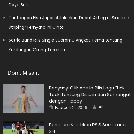
Daya Beli
Tantangan Elsa Japasal Jalankan Debut Akting di Sinetron
Striping ‘Ternyata Ini Cinta’
Satrio Band Rilis Single Suaramu Angkat Tema tentang
Kehilangan Orang Tercinta
Don't Miss it
Penyanyi Cilik Abella Rilis Lagu ‘Tick
Tock’ tentang Disiplin dan Semangat
dengan Happy
Author
Posted
Arif
Februari 21, 2026
on
Persipura Kalahkan PSIS Semarang
2-1