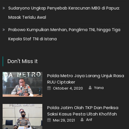
Sudaryono Ungkap Penyebab Keracunan MBG di Papua:
Masak Terlalu Awal
Prabowo Kumpulkan Menhan, Panglima TNI, hingga Tiga
Kepala Staf TNI di Istana
Don't Miss it
Polda Metro Jaya Larang Unjuk Rasa
RUU Ciptaker
Author
Posted
Yana
Oktober 4, 2020
on
Polda Jatim Olah TKP Dan Periksa
Saksi Kasus Pesta Ultah Khofifah
Author
Posted
Arif
Mei 29, 2021
on