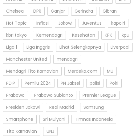
Chelsea
DPR
Ganjar
Gerindra
Gibran
Hot Topic
inflasi
Jokowi
Juventus
kapolri
kbri tokyo
Kemendagri
Kesehatan
KPK
kpu
Liga 1
Liga Inggris
Lihat Selengkapnya
Liverpool
Manchester United
mendagri
Mendagri Tito Karnavian
Merdeka.com
MU
PDIP
Pemilu 2024
PN Jaksel
polisi
Polri
Prabowo
Prabowo Subianto
Premier League
Presiden Jokowi
Real Madrid
Samsung
Smartphone
Sri Mulyani
Timnas Indonesia
Tito Karnavian
UNJ