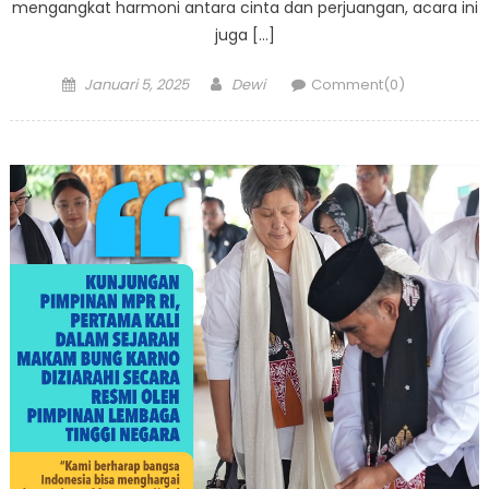
mengangkat harmoni antara cinta dan perjuangan, acara ini
juga […]
Posted
Author
Januari 5, 2025
Dewi
Comment(0)
on