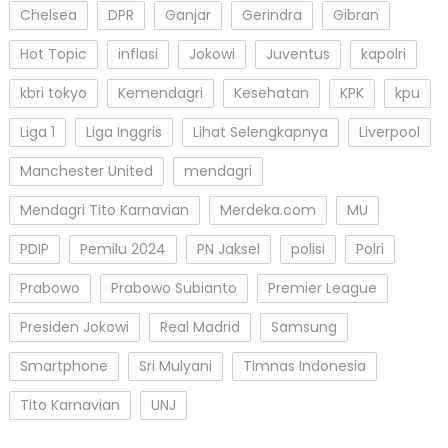
Chelsea
DPR
Ganjar
Gerindra
Gibran
Hot Topic
inflasi
Jokowi
Juventus
kapolri
kbri tokyo
Kemendagri
Kesehatan
KPK
kpu
Liga 1
Liga Inggris
Lihat Selengkapnya
Liverpool
Manchester United
mendagri
Mendagri Tito Karnavian
Merdeka.com
MU
PDIP
Pemilu 2024
PN Jaksel
polisi
Polri
Prabowo
Prabowo Subianto
Premier League
Presiden Jokowi
Real Madrid
Samsung
Smartphone
Sri Mulyani
Timnas Indonesia
Tito Karnavian
UNJ