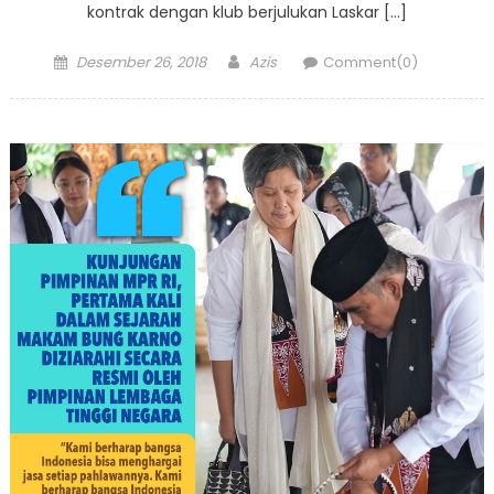
kontrak dengan klub berjulukan Laskar […]
Posted
Author
Desember 26, 2018
Azis
Comment(0)
on