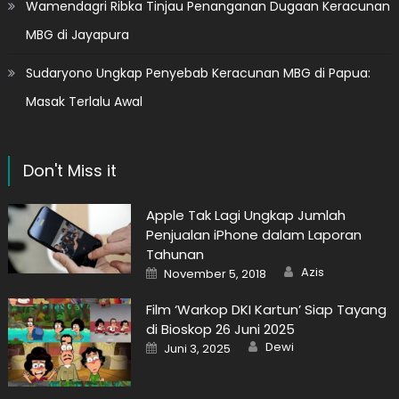
Wamendagri Ribka Tinjau Penanganan Dugaan Keracunan
MBG di Jayapura
Sudaryono Ungkap Penyebab Keracunan MBG di Papua:
Masak Terlalu Awal
Don't Miss it
Apple Tak Lagi Ungkap Jumlah
Penjualan iPhone dalam Laporan
Tahunan
Author
Posted
Azis
November 5, 2018
on
Film ‘Warkop DKI Kartun’ Siap Tayang
di Bioskop 26 Juni 2025
Author
Posted
Dewi
Juni 3, 2025
on