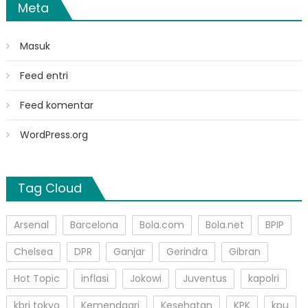
Meta
Masuk
Feed entri
Feed komentar
WordPress.org
Tag Cloud
Arsenal
Barcelona
Bola.com
Bola.net
BPIP
Chelsea
DPR
Ganjar
Gerindra
Gibran
Hot Topic
inflasi
Jokowi
Juventus
kapolri
kbri tokyo
Kemendagri
Kesehatan
KPK
kpu