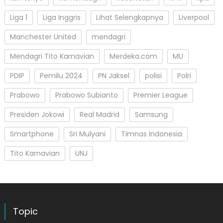
Liga 1
Liga Inggris
Lihat Selengkapnya
Liverpool
Manchester United
mendagri
Mendagri Tito Karnavian
Merdeka.com
MU
PDIP
Pemilu 2024
PN Jaksel
polisi
Polri
Prabowo
Prabowo Subianto
Premier League
Presiden Jokowi
Real Madrid
Samsung
Smartphone
Sri Mulyani
Timnas Indonesia
Tito Karnavian
UNJ
Topic