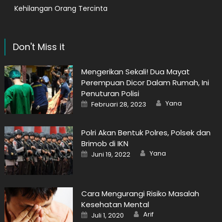
Kehilangan Orang Tercinta
Don't Miss it
Mengerikan Sekali! Dua Mayat
Perempuan Dicor Dalam Rumah, Ini
Penuturan Polisi
Author
Posted
Yana
Februari 28, 2023
on
Polri Akan Bentuk Polres, Polsek dan
Brimob di IKN
Author
Posted
Yana
Juni 19, 2022
on
Cara Mengurangi Risiko Masalah
Kesehatan Mental
Author
Posted
Arif
Juli 1, 2020
on