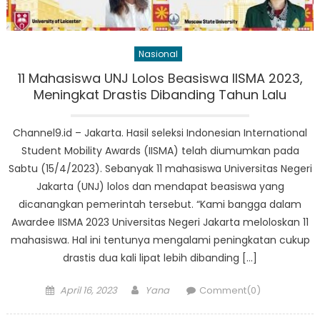
Nasional
11 Mahasiswa UNJ Lolos Beasiswa IISMA 2023,
Meningkat Drastis Dibanding Tahun Lalu
Channel9.id – Jakarta. Hasil seleksi Indonesian International
Student Mobility Awards (IISMA) telah diumumkan pada
Sabtu (15/4/2023). Sebanyak 11 mahasiswa Universitas Negeri
Jakarta (UNJ) lolos dan mendapat beasiswa yang
dicanangkan pemerintah tersebut. “Kami bangga dalam
Awardee IISMA 2023 Universitas Negeri Jakarta meloloskan 11
mahasiswa. Hal ini tentunya mengalami peningkatan cukup
drastis dua kali lipat lebih dibanding […]
Posted
Author
April 16, 2023
Yana
Comment(0)
on