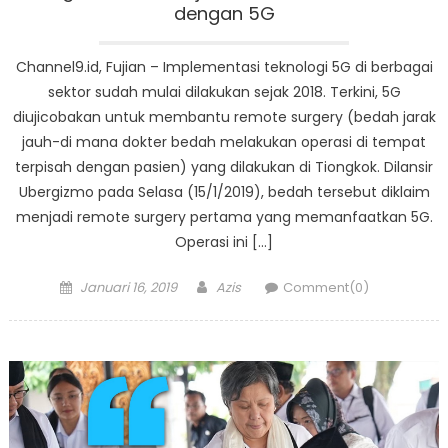
dengan 5G
Channel9.id, Fujian – Implementasi teknologi 5G di berbagai
sektor sudah mulai dilakukan sejak 2018. Terkini, 5G
diujicobakan untuk membantu remote surgery (bedah jarak
jauh-di mana dokter bedah melakukan operasi di tempat
terpisah dengan pasien) yang dilakukan di Tiongkok. Dilansir
Ubergizmo pada Selasa (15/1/2019), bedah tersebut diklaim
menjadi remote surgery pertama yang memanfaatkan 5G.
Operasi ini […]
Posted
Author
Januari 16, 2019
Azis
Comment(0)
on