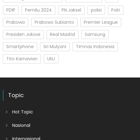
PDIP
Pemilu 2024
PN Jaksel
polisi
Polri
Prabowo
Prabowo Subianto
Premier League
Presiden Jokowi
Real Madrid
Samsung
Smartphone
Sri Mulyani
Timnas Indonesia
Tito Karnavian
UNJ
Topic
Hot Topic
Nasional
Internasional