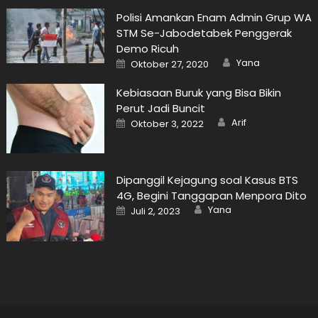
Polisi Amankan Enam Admin Grup WA
STM Se-Jabodetabek Penggerak
Demo Ricuh
Author
Posted
Yana
Oktober 27, 2020
on
Kebiasaan Buruk yang Bisa Bikin
Perut Jadi Buncit
Author
Posted
Arif
Oktober 3, 2022
on
Dipanggil Kejagung soal Kasus BTS
4G, Begini Tanggapan Menpora Dito
Author
Posted
Yana
Juli 2, 2023
on