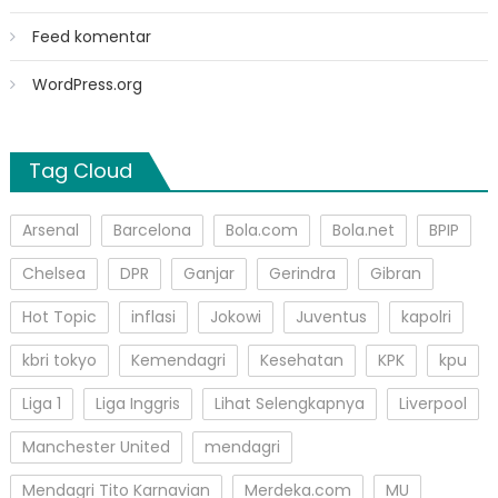
Feed komentar
WordPress.org
Tag Cloud
Arsenal
Barcelona
Bola.com
Bola.net
BPIP
Chelsea
DPR
Ganjar
Gerindra
Gibran
Hot Topic
inflasi
Jokowi
Juventus
kapolri
kbri tokyo
Kemendagri
Kesehatan
KPK
kpu
Liga 1
Liga Inggris
Lihat Selengkapnya
Liverpool
Manchester United
mendagri
Mendagri Tito Karnavian
Merdeka.com
MU