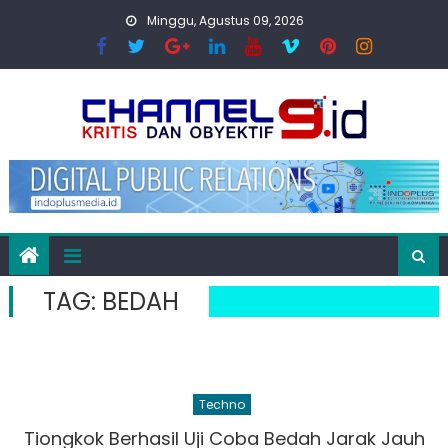
Skip
Minggu, Agustus 09, 2026
to
content
TAG:
BEDAH
Techno
Tiongkok Berhasil Uji Coba Bedah Jarak Jauh