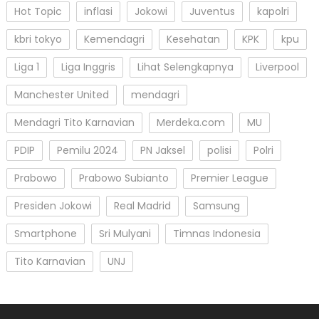
Hot Topic
inflasi
Jokowi
Juventus
kapolri
kbri tokyo
Kemendagri
Kesehatan
KPK
kpu
Liga 1
Liga Inggris
Lihat Selengkapnya
Liverpool
Manchester United
mendagri
Mendagri Tito Karnavian
Merdeka.com
MU
PDIP
Pemilu 2024
PN Jaksel
polisi
Polri
Prabowo
Prabowo Subianto
Premier League
Presiden Jokowi
Real Madrid
Samsung
Smartphone
Sri Mulyani
Timnas Indonesia
Tito Karnavian
UNJ