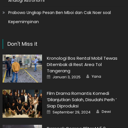
Analogi Astronomi
Prabowo Ungkap Pesan Ben Mboi dan Cak Noer soal
Kepemimpinan
Don't Miss it
Kronologi Bos Rental Mobil Tewas
Ditembak di Rest Area Tol
Tangerang
Author
Posted
Yana
Januari 3, 2025
on
Film Drama Romantis Komedi
‘Dilanjutkan Salah, Disudahi Perih ‘
Siap Diproduksi
Author
Posted
Dewi
September 29, 2024
on