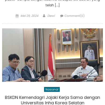
telah […]
Posted
Author
Mei 29, 2024
Dewi
Comment(0)
on
Nasional
BSKDN Kemendagri Jajaki Kerja Sama dengan
Universitas Inha Korea Selatan