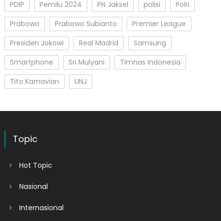
PDIP
Pemilu 2024
PN Jaksel
polisi
Polri
Prabowo
Prabowo Subianto
Premier League
Presiden Jokowi
Real Madrid
Samsung
Smartphone
Sri Mulyani
Timnas Indonesia
Tito Karnavian
UNJ
Topic
Hot Topic
Nasional
Internasional