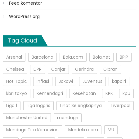
Feed komentar
WordPress.org
Tag Cloud
Arsenal
Barcelona
Bola.com
Bola.net
BPIP
Chelsea
DPR
Ganjar
Gerindra
Gibran
Hot Topic
inflasi
Jokowi
Juventus
kapolri
kbri tokyo
Kemendagri
Kesehatan
KPK
kpu
Liga 1
Liga Inggris
Lihat Selengkapnya
Liverpool
Manchester United
mendagri
Mendagri Tito Karnavian
Merdeka.com
MU