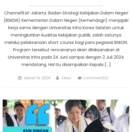
Channel9.id-Jakarta. Badan Strategi Kebijakan Dalam Negeri
(BSKDN) Kementerian Dalam Negeri (Kemendagri) menjajaki
kerja sama dengan Universitas Inha Korea Selatan untuk
meningkatkan kualitas kebijakan publik, salah satunya
melalui pelaksanaan short course bagi para pegawai BSKDN.
Program tersebut rencananya akan dilaksanakan di
Universitas Inha pada 24 Juni sampai dengan 2 Juli 2024
mendatang. Hal itu disampaikan Kepala […]
Posted
Author
Maret 14, 2024
Dewi
Comment(0)
on