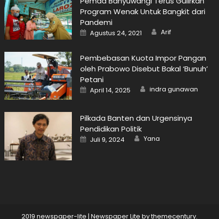
Pemda Banyuwangi Terus Gulirkan
Program Wenak Untuk Bangkit dari
Pandemi
Author
Posted
Arif
Agustus 24, 2021
on
Pembebasan Kuota Impor Pangan
oleh Prabowo Disebut Bakal ‘Bunuh’
Petani
Author
Posted
indra gunawan
April 14, 2025
on
Pilkada Banten dan Urgensinya
Pendidikan Politik
Author
Posted
Yana
Juli 9, 2024
on
2019 newspaper-lite
|
Newspaper Lite by
themecentury
.