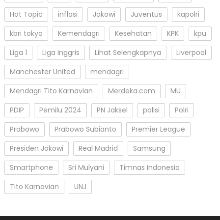
Hot Topic
inflasi
Jokowi
Juventus
kapolri
kbri tokyo
Kemendagri
Kesehatan
KPK
kpu
Liga 1
Liga Inggris
Lihat Selengkapnya
Liverpool
Manchester United
mendagri
Mendagri Tito Karnavian
Merdeka.com
MU
PDIP
Pemilu 2024
PN Jaksel
polisi
Polri
Prabowo
Prabowo Subianto
Premier League
Presiden Jokowi
Real Madrid
Samsung
Smartphone
Sri Mulyani
Timnas Indonesia
Tito Karnavian
UNJ