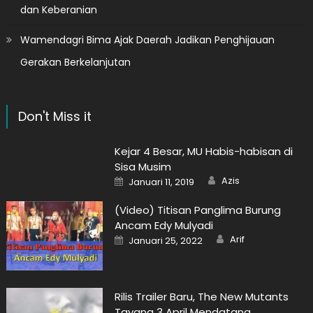
dan Keberanian
Wamendagri Bima Ajak Daerah Jadikan Penghijauan
Gerakan Berkelanjutan
Don't Miss it
Kejar 4 Besar, MU Habis-habisan di
Sisa Musim
Author
Posted
Azis
Januari 11, 2019
on
(Video) Titisan Panglima Burung
Ancam Edy Mulyadi
Author
Posted
Arif
Januari 25, 2022
on
Rilis Trailer Baru, The New Mutants
Tayang 3 April Mendatang