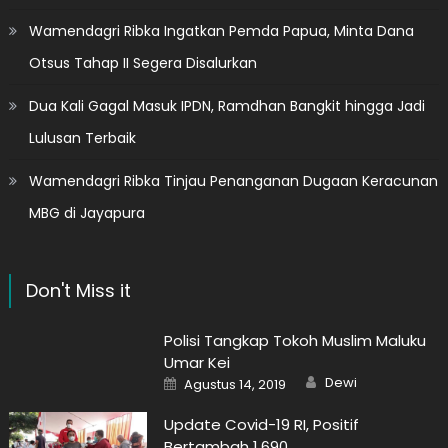
Wamendagri Ribka Ingatkan Pemda Papua, Minta Dana
Otsus Tahap II Segera Disalurkan
Dua Kali Gagal Masuk IPDN, Ramdhan Bangkit hingga Jadi
Lulusan Terbaik
Wamendagri Ribka Tinjau Penanganan Dugaan Keracunan
MBG di Jayapura
Don't Miss it
Polisi Tangkap Tokoh Muslim Maluku
Umar Kei
Author
Posted
Dewi
Agustus 14, 2019
on
Update Covid-19 RI, Positif
Bertambah 1.690