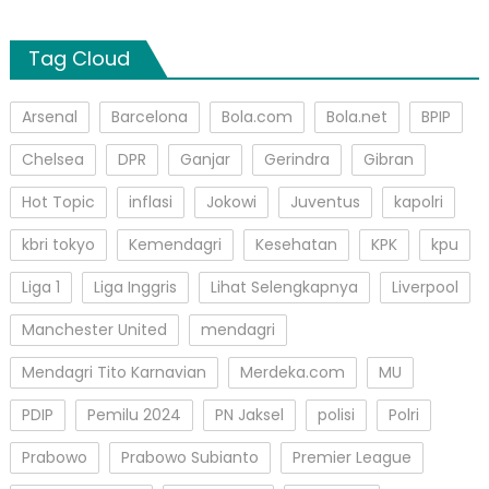
Tag Cloud
Arsenal
Barcelona
Bola.com
Bola.net
BPIP
Chelsea
DPR
Ganjar
Gerindra
Gibran
Hot Topic
inflasi
Jokowi
Juventus
kapolri
kbri tokyo
Kemendagri
Kesehatan
KPK
kpu
Liga 1
Liga Inggris
Lihat Selengkapnya
Liverpool
Manchester United
mendagri
Mendagri Tito Karnavian
Merdeka.com
MU
PDIP
Pemilu 2024
PN Jaksel
polisi
Polri
Prabowo
Prabowo Subianto
Premier League