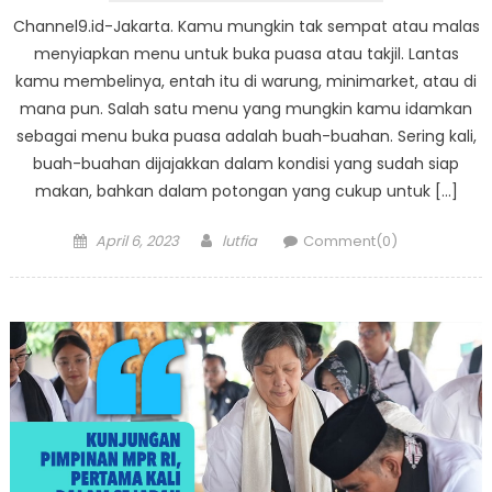
Channel9.id-Jakarta. Kamu mungkin tak sempat atau malas
menyiapkan menu untuk buka puasa atau takjil. Lantas
kamu membelinya, entah itu di warung, minimarket, atau di
mana pun. Salah satu menu yang mungkin kamu idamkan
sebagai menu buka puasa adalah buah-buahan. Sering kali,
buah-buahan dijajakkan dalam kondisi yang sudah siap
makan, bahkan dalam potongan yang cukup untuk […]
Posted
Author
April 6, 2023
lutfia
Comment(0)
on