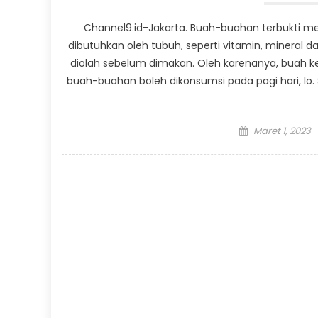
Channel9.id-Jakarta. Buah-buahan terbukti m
dibutuhkan oleh tubuh, seperti vitamin, mineral
diolah sebelum dimakan. Oleh karenanya, buah k
buah-buahan boleh dikonsumsi pada pagi hari, lo
Posted
Maret 1, 2023
on