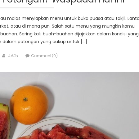
au malas menyiapkan menu untuk buka puasa atau takjil. Lant
rket, atau di mana pun. Salah satu menu yang mungkin kamu
ahan. Sering kali, buah-buahan dijajakkan dalam kondisi yang
n dalam potongan yang cukup untuk […]
Author
lutfia
Comment(0)