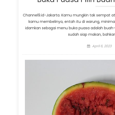
Channel9.id-Jakarta. Kamu mungkin tak sempat at
kamu membelinya, entah itu di warung, minima
idamkan sebagai menu buka puasa adalah buah-bu
sudah siap makan, bahka
Posted
April 6, 2023
on