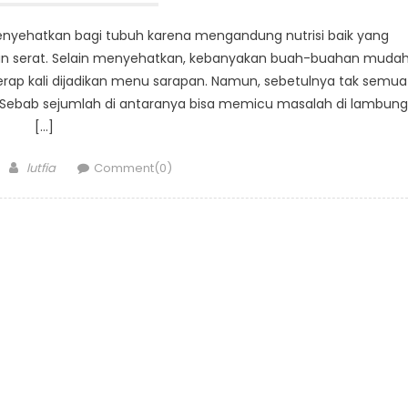
enyehatkan bagi tubuh karena mengandung nutrisi baik yang
 dan serat. Selain menyehatkan, kebanyakan buah-buahan muda
erap kali dijadikan menu sarapan. Namun, sebetulnya tak semua
. Sebab sejumlah di antaranya bisa memicu masalah di lambung
[…]
Author
lutfia
Comment(0)