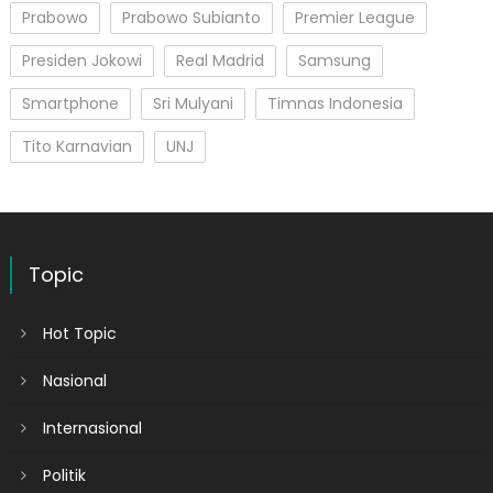
Prabowo
Prabowo Subianto
Premier League
Presiden Jokowi
Real Madrid
Samsung
Smartphone
Sri Mulyani
Timnas Indonesia
Tito Karnavian
UNJ
Topic
Hot Topic
Nasional
Internasional
Politik