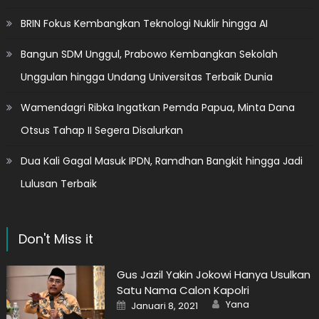
BRIN Fokus Kembangkan Teknologi Nuklir hingga AI
Bangun SDM Unggul, Prabowo Kembangkan Sekolah
Unggulan hingga Undang Universitas Terbaik Dunia
Wamendagri Ribka Ingatkan Pemda Papua, Minta Dana
Otsus Tahap II Segera Disalurkan
Dua Kali Gagal Masuk IPDN, Ramdhan Bangkit hingga Jadi
Lulusan Terbaik
Don't Miss it
Gus Jazil Yakin Jokowi Hanya Usulkan
Satu Nama Calon Kapolri
Author
Posted
Yana
Januari 8, 2021
on