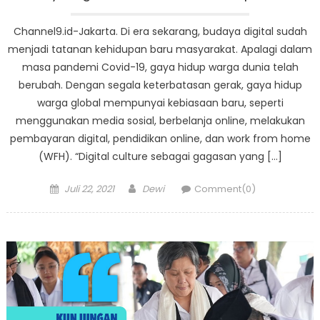
Channel9.id-Jakarta. Di era sekarang, budaya digital sudah
menjadi tatanan kehidupan baru masyarakat. Apalagi dalam
masa pandemi Covid-19, gaya hidup warga dunia telah
berubah. Dengan segala keterbatasan gerak, gaya hidup
warga global mempunyai kebiasaan baru, seperti
menggunakan media sosial, berbelanja online, melakukan
pembayaran digital, pendidikan online, dan work from home
(WFH). “Digital culture sebagai gagasan yang […]
Posted
Author
Juli 22, 2021
Dewi
Comment(0)
on