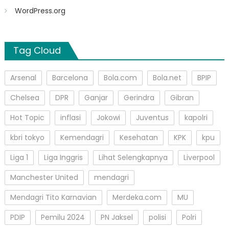
WordPress.org
Tag Cloud
Arsenal
Barcelona
Bola.com
Bola.net
BPIP
Chelsea
DPR
Ganjar
Gerindra
Gibran
Hot Topic
inflasi
Jokowi
Juventus
kapolri
kbri tokyo
Kemendagri
Kesehatan
KPK
kpu
Liga 1
Liga Inggris
Lihat Selengkapnya
Liverpool
Manchester United
mendagri
Mendagri Tito Karnavian
Merdeka.com
MU
PDIP
Pemilu 2024
PN Jaksel
polisi
Polri