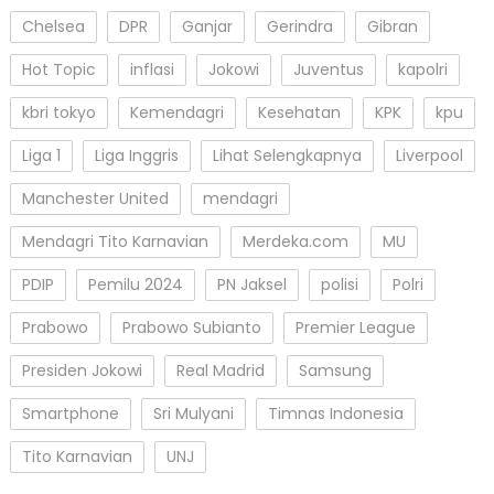
Chelsea
DPR
Ganjar
Gerindra
Gibran
Hot Topic
inflasi
Jokowi
Juventus
kapolri
kbri tokyo
Kemendagri
Kesehatan
KPK
kpu
Liga 1
Liga Inggris
Lihat Selengkapnya
Liverpool
Manchester United
mendagri
Mendagri Tito Karnavian
Merdeka.com
MU
PDIP
Pemilu 2024
PN Jaksel
polisi
Polri
Prabowo
Prabowo Subianto
Premier League
Presiden Jokowi
Real Madrid
Samsung
Smartphone
Sri Mulyani
Timnas Indonesia
Tito Karnavian
UNJ