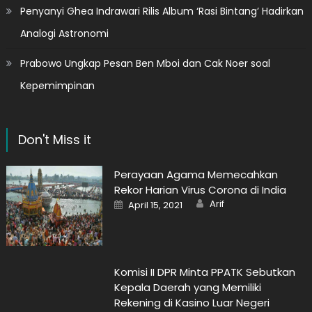
Penyanyi Ghea Indrawari Rilis Album ‘Rasi Bintang’ Hadirkan
Analogi Astronomi
Prabowo Ungkap Pesan Ben Mboi dan Cak Noer soal
Kepemimpinan
Don't Miss it
Perayaan Agama Memecahkan
Rekor Harian Virus Corona di India
Author
Posted
Arif
April 15, 2021
on
Komisi II DPR Minta PPATK Sebutkan
Kepala Daerah yang Memiliki
Rekening di Kasino Luar Negeri