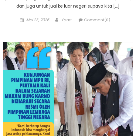
dan juga untuk jual ke luar negeri supaya kita […]
Posted
Author
Mei 23, 2026
Yana
Comment(0)
on