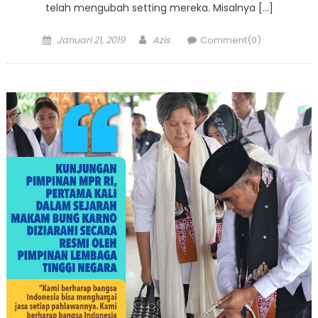
telah mengubah setting mereka. Misalnya […]
Posted
Author
Januari 21, 2019
Azis
Comment(0)
on