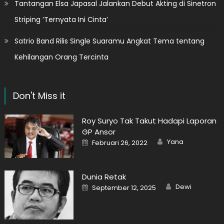
Tantangan Elsa Japasal Jalankan Debut Akting di Sinetron
Striping ‘Ternyata Ini Cinta’
Satrio Band Rilis Single Suaramu Angkat Tema tentang
Kehilangan Orang Tercinta
Don't Miss it
Roy Suryo Tak Takut Hadapi Laporan
GP Ansor
Author
Posted
Yana
Februari 26, 2022
on
Dunia Retak
Author
Posted
Dewi
September 12, 2025
on