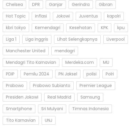
Chelsea
DPR
Ganjar
Gerindra
Gibran
Hot Topic
inflasi
Jokowi
Juventus
kapolri
kbri tokyo
Kemendagri
Kesehatan
KPK
kpu
Liga 1
Liga Inggris
Lihat Selengkapnya
Liverpool
Manchester United
mendagri
Mendagri Tito Karnavian
Merdeka.com
MU
PDIP
Pemilu 2024
PN Jaksel
polisi
Polri
Prabowo
Prabowo Subianto
Premier League
Presiden Jokowi
Real Madrid
Samsung
Smartphone
Sri Mulyani
Timnas Indonesia
Tito Karnavian
UNJ