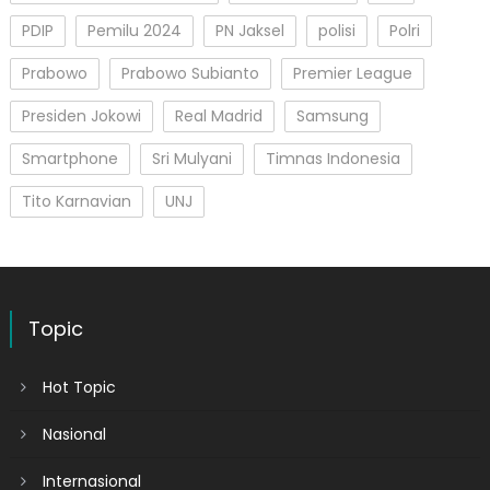
PDIP
Pemilu 2024
PN Jaksel
polisi
Polri
Prabowo
Prabowo Subianto
Premier League
Presiden Jokowi
Real Madrid
Samsung
Smartphone
Sri Mulyani
Timnas Indonesia
Tito Karnavian
UNJ
Topic
Hot Topic
Nasional
Internasional