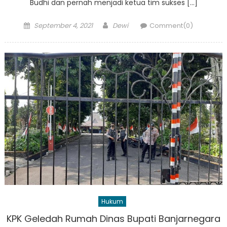
Budhi dan pernah menjadi ketua tim sukses […]
Posted
Author
September 4, 2021
Dewi
Comment(0)
on
Hukum
KPK Geledah Rumah Dinas Bupati Banjarnegara