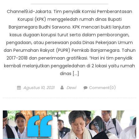
Channel9.id-Jakarta. Tim penyidik Komisi Pemberantasan
Korupsi (KPK) menggeledah rumah dinas Bupati
Banjarnegara Budhi Sarwono. KPK mencari bukti lanjutan
kasus dugaan korupsi turut serta dalam pemborongan,
pengadaan, atau persewaan pada Dinas Pekerjaan Umum
dan Perumahan Rakyat (PUPR) Pemkab Banjarnegara. Tahun
2017-2018 dan penerimaan gratifikasi. “Hari ini tim penyidik
kembali melanjutkan penggeledahan di 2 lokasi yaitu rumah
dinas […]
Posted
Author
Agustus 10, 2021
Dewi
Comment(0)
on