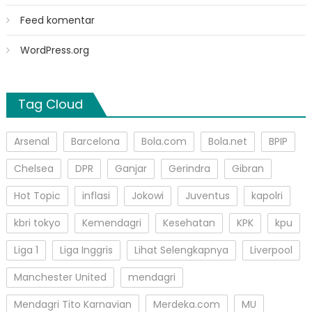
Feed komentar
WordPress.org
Tag Cloud
Arsenal
Barcelona
Bola.com
Bola.net
BPIP
Chelsea
DPR
Ganjar
Gerindra
Gibran
Hot Topic
inflasi
Jokowi
Juventus
kapolri
kbri tokyo
Kemendagri
Kesehatan
KPK
kpu
Liga 1
Liga Inggris
Lihat Selengkapnya
Liverpool
Manchester United
mendagri
Mendagri Tito Karnavian
Merdeka.com
MU