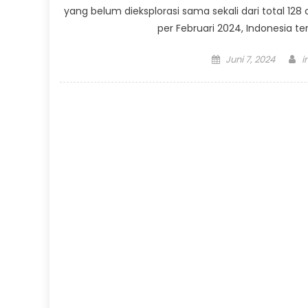
yang belum dieksplorasi sama sekali dari total 12
per Februari 2024, Indonesia t
Posted
A
Juni 7, 2024
i
on