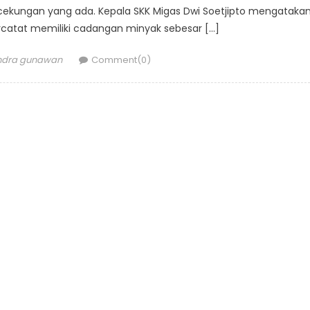
8 cekungan yang ada. Kepala SKK Migas Dwi Soetjipto mengatakan
ercatat memiliki cadangan minyak sebesar […]
uthor
ndra gunawan
Comment(0)