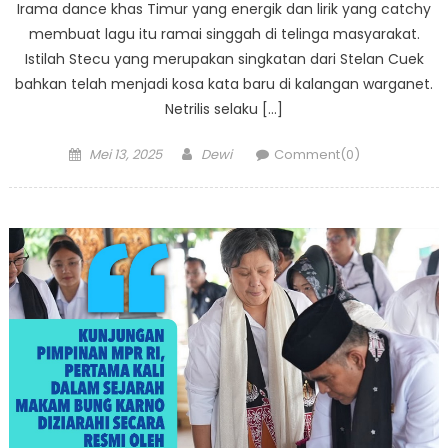
Irama dance khas Timur yang energik dan lirik yang catchy
membuat lagu itu ramai singgah di telinga masyarakat.
Istilah Stecu yang merupakan singkatan dari Stelan Cuek
bahkan telah menjadi kosa kata baru di kalangan warganet.
Netrilis selaku […]
Posted
Author
Mei 13, 2025
Dewi
Comment(0)
on