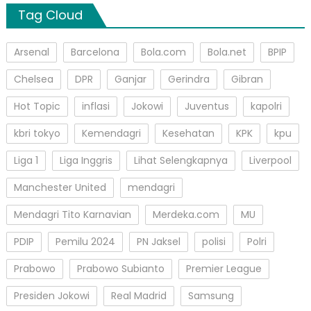
Tag Cloud
Arsenal
Barcelona
Bola.com
Bola.net
BPIP
Chelsea
DPR
Ganjar
Gerindra
Gibran
Hot Topic
inflasi
Jokowi
Juventus
kapolri
kbri tokyo
Kemendagri
Kesehatan
KPK
kpu
Liga 1
Liga Inggris
Lihat Selengkapnya
Liverpool
Manchester United
mendagri
Mendagri Tito Karnavian
Merdeka.com
MU
PDIP
Pemilu 2024
PN Jaksel
polisi
Polri
Prabowo
Prabowo Subianto
Premier League
Presiden Jokowi
Real Madrid
Samsung