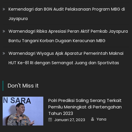
Kemendagri dan BGN Audit Pelaksanaan Program MBG di
Jayapura
Wamendagri Ribka Apresiasi Peran Aktif Pemkab Jayapura
Bantu Tangani Korban Dugaan Keracunan MBG
Wamendagri Wiyagus Ajak Aparatur Pemerintah Maknai
HUT Ke-81 RI dengan Semangat Juang dan Sportivitas
Don't Miss it
Polri Prediksi Saling Serang Terkait
Pemilu Meningkat di Pertengahan
Tahun 2023
Author
Posted
Yana
Januari 27, 2023
on