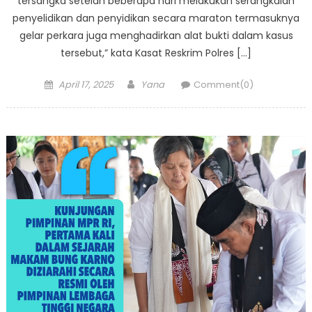
tersangka setelah beberapa hari melakukan serangkaian
penyelidikan dan penyidikan secara maraton termasuknya
gelar perkara juga menghadirkan alat bukti dalam kasus
tersebut,” kata Kasat Reskrim Polres […]
Posted
Author
April 17, 2025
Yana
Comment(0)
on