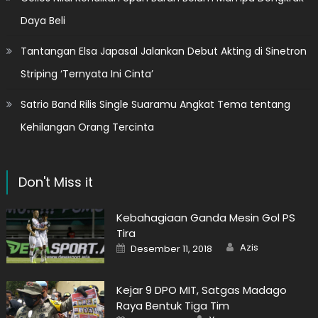
Daya Beli
Tantangan Elsa Japasal Jalankan Debut Akting di Sinetron
Striping ‘Ternyata Ini Cinta’
Satrio Band Rilis Single Suaramu Angkat Tema tentang
Kehilangan Orang Tercinta
Don't Miss it
Kebahagiaan Ganda Mesin Gol PS
Tira
Author
Posted
Azis
Desember 11, 2018
on
Kejar 9 DPO MIT, Satgas Madago
Raya Bentuk Tiga Tim
Author
Posted