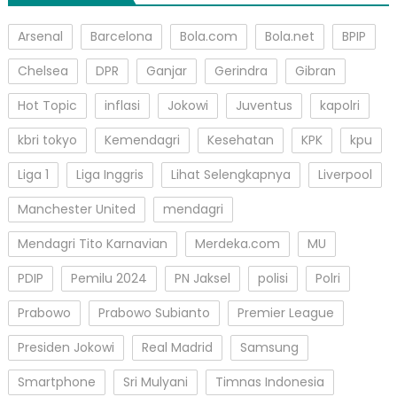
Arsenal
Barcelona
Bola.com
Bola.net
BPIP
Chelsea
DPR
Ganjar
Gerindra
Gibran
Hot Topic
inflasi
Jokowi
Juventus
kapolri
kbri tokyo
Kemendagri
Kesehatan
KPK
kpu
Liga 1
Liga Inggris
Lihat Selengkapnya
Liverpool
Manchester United
mendagri
Mendagri Tito Karnavian
Merdeka.com
MU
PDIP
Pemilu 2024
PN Jaksel
polisi
Polri
Prabowo
Prabowo Subianto
Premier League
Presiden Jokowi
Real Madrid
Samsung
Smartphone
Sri Mulyani
Timnas Indonesia