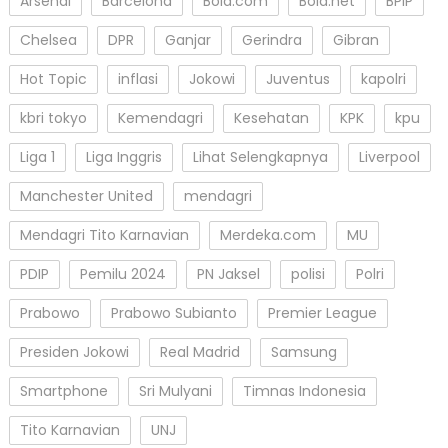
Arsenal
Barcelona
Bola.com
Bola.net
BPIP
Chelsea
DPR
Ganjar
Gerindra
Gibran
Hot Topic
inflasi
Jokowi
Juventus
kapolri
kbri tokyo
Kemendagri
Kesehatan
KPK
kpu
Liga 1
Liga Inggris
Lihat Selengkapnya
Liverpool
Manchester United
mendagri
Mendagri Tito Karnavian
Merdeka.com
MU
PDIP
Pemilu 2024
PN Jaksel
polisi
Polri
Prabowo
Prabowo Subianto
Premier League
Presiden Jokowi
Real Madrid
Samsung
Smartphone
Sri Mulyani
Timnas Indonesia
Tito Karnavian
UNJ