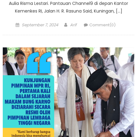
Aulia Risma Lestari. Pantauan Channel9 di depan Kantor
Kemenkes RI, Jalan H. R. Rasuna Said, Kuningan, […]
Posted
Author
September 7, 2024
Arif
Comment(0)
on