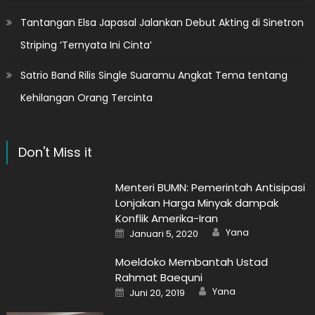
Tantangan Elsa Japasal Jalankan Debut Akting di Sinetron
Striping ‘Ternyata Ini Cinta’
Satrio Band Rilis Single Suaramu Angkat Tema tentang
Kehilangan Orang Tercinta
Don't Miss it
Menteri BUMN: Pemerintah Antisipasi
Lonjakan Harga Minyak dampak
Konflik Amerika-Iran
Author
Posted
Yana
Januari 5, 2020
on
Moeldoko Membantah Ustad
Rahmat Baequni
Author
Posted
Yana
Juni 20, 2019
on