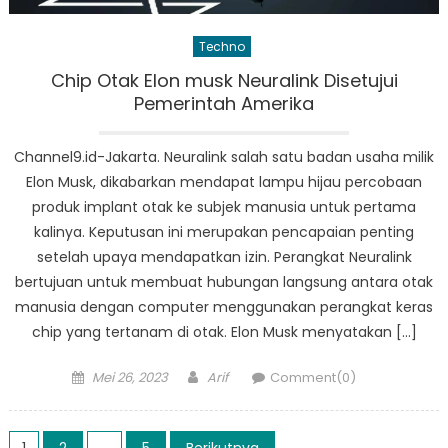
Techno
Chip Otak Elon musk Neuralink Disetujui
Pemerintah Amerika
Channel9.id-Jakarta. Neuralink salah satu badan usaha milik
Elon Musk, dikabarkan mendapat lampu hijau percobaan
produk implant otak ke subjek manusia untuk pertama
kalinya. Keputusan ini merupakan pencapaian penting
setelah upaya mendapatkan izin. Perangkat Neuralink
bertujuan untuk membuat hubungan langsung antara otak
manusia dengan computer menggunakan perangkat keras
chip yang tertanam di otak. Elon Musk menyatakan […]
Posted
Author
Mei 26, 2023
Arif
Comment(0)
on