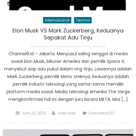
Internasional
Techno
Elon Musk VS Mark Zuckerberg, Keduanya
Sepakat Adu Tinju
Channel9.id – Jakarta. Menyusul saling senggol di media
sosial Elon Musk, biliuner Amerika dan pemilik Space X,
menyebut siap adu pukul dalam ring tinju. Lawannya adalah
Mark Zuckerberg, pemilik Meta. Uniknya, keduanya adalah
pemilik industri teknologi yang sama-sama memiliki
platform media sosial. Media teknologi Amerika The Verge
mengkonfirmasi hal ini dengan juru bicara META. Iska […]
Posted
Author
Juni 22, 2023
rudy ade
Comment(0)
on