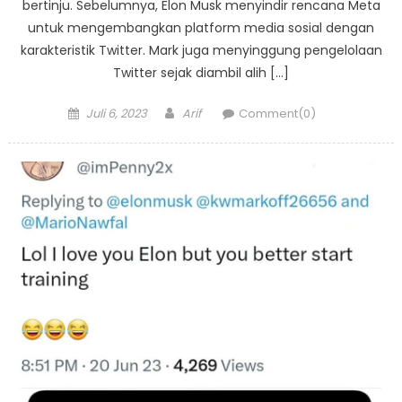
bertinju. Sebelumnya, Elon Musk menyindir rencana Meta
untuk mengembangkan platform media sosial dengan
karakteristik Twitter. Mark juga menyinggung pengelolaan
Twitter sejak diambil alih […]
Posted
Author
Juli 6, 2023
Arif
Comment(0)
on