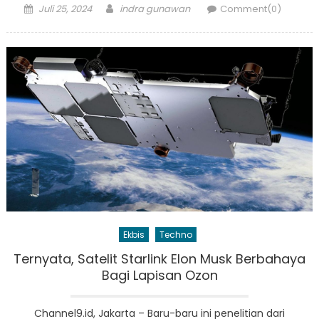
Posted
Author
Juli 25, 2024
indra gunawan
Comment(0)
on
Ekbis
Techno
Ternyata, Satelit Starlink Elon Musk Berbahaya
Bagi Lapisan Ozon
Channel9.id, Jakarta – Baru-baru ini penelitian dari