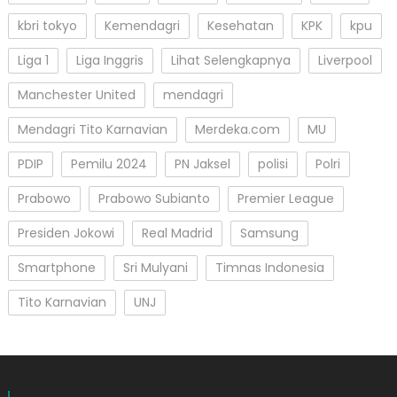
kbri tokyo
Kemendagri
Kesehatan
KPK
kpu
Liga 1
Liga Inggris
Lihat Selengkapnya
Liverpool
Manchester United
mendagri
Mendagri Tito Karnavian
Merdeka.com
MU
PDIP
Pemilu 2024
PN Jaksel
polisi
Polri
Prabowo
Prabowo Subianto
Premier League
Presiden Jokowi
Real Madrid
Samsung
Smartphone
Sri Mulyani
Timnas Indonesia
Tito Karnavian
UNJ