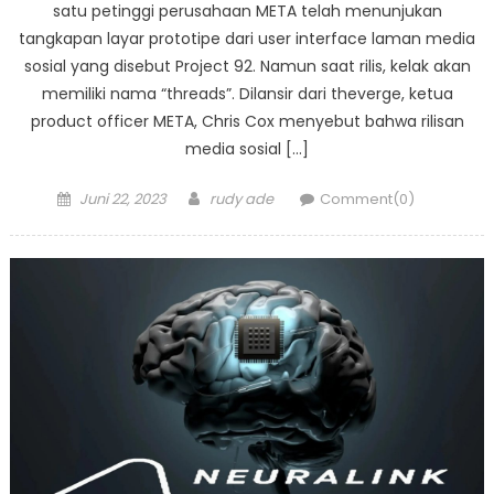
satu petinggi perusahaan META telah menunjukan
tangkapan layar prototipe dari user interface laman media
sosial yang disebut Project 92. Namun saat rilis, kelak akan
memiliki nama “threads”. Dilansir dari theverge, ketua
product officer META, Chris Cox menyebut bahwa rilisan
media sosial […]
Posted
Author
Juni 22, 2023
rudy ade
Comment(0)
on