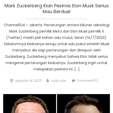
Mark Zuckerberg Kian Pesimis Elon Musk Serius
Mau Berduel
Channel9.id – Jakarta. Pertarungan antara biliuner teknologi
Mark Zuckerberg pemilik Meta dan Elon Musk pemilik X
(Twitter) masih jadi bahan adu mulut, Senin (14/7/2023).
Sebelumnya keduanya setuju untuk adu pukul setelah Musk
menyebut dia siap pertarungan dan direspon oleh
Zuckerberg. Zuckerberg menyebut bahwa Elon tidak serius
mengenai pertarungan keduanya. Zuckerberg ingin untuk
melupakan perkara ini. […]
Posted
Author
Agustus 14, 2023
rudy ade
Comment(0)
on