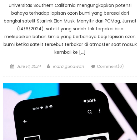
Universitas Southern California mengungkapkan potensi
bahaya terhadap lapisan ozon bumi yang berasal dari
bangkai satelit Starlink Elon Musk. Menyitir dari PCMag, Jumat
(14/6/2024), satelit yang sudah tak terpakai bisa
melepaskan bahan kimia yang berbahaya bagi lapisan ozon
bumi ketika satelit tersebut terbakar di atmosfer saat masuk
kembali ke […]
Posted
Author
Juni 14, 2024
indra gunawan
Comment(0)
on