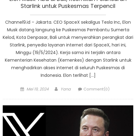
Starlink untuk Puskesmas Terpencil
Channel9.id – Jakarta. CEO SpaceX sekaligus Tesla Inc, Elon
Musk datang langsung ke Puskesmas Pembantu Sumerta
Kelod, Kota Denpasar, Bali untuk menyerahkan perangkat dari
Starlink, penyedia layanan internet dari SpaceX, hari ini,
Minggu (19/5/2024). Kerja sama ini terjalin antara
Kementerian Kesehatan (Kemenkes) dengan Starlink untuk
menghadirkan akses internet di seluruh Puskesmas di
Indonesia. Elon terlihat […]
Posted
Author
Mei 19, 2024
Yana
Comment(0)
on