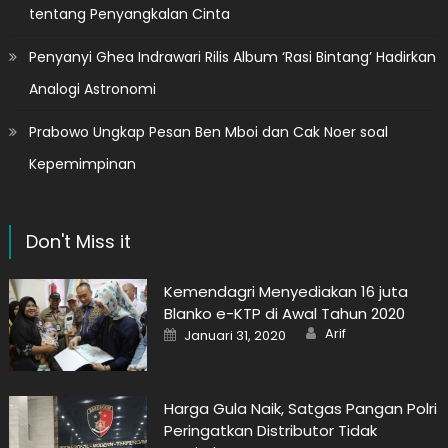
tentang Penyangkalan Cinta
Penyanyi Ghea Indrawari Rilis Album ‘Rasi Bintang’ Hadirkan
Analogi Astronomi
Prabowo Ungkap Pesan Ben Mboi dan Cak Noer soal
Kepemimpinan
Don't Miss it
Kemendagri Menyediakan 16 juta
Blanko e-KTP di Awal Tahun 2020
Author
Posted
Arif
Januari 31, 2020
on
Harga Gula Naik, Satgas Pangan Polri
Peringatkan Distributor Tidak