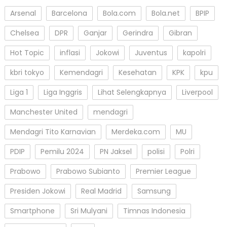
Arsenal
Barcelona
Bola.com
Bola.net
BPIP
Chelsea
DPR
Ganjar
Gerindra
Gibran
Hot Topic
inflasi
Jokowi
Juventus
kapolri
kbri tokyo
Kemendagri
Kesehatan
KPK
kpu
Liga 1
Liga Inggris
Lihat Selengkapnya
Liverpool
Manchester United
mendagri
Mendagri Tito Karnavian
Merdeka.com
MU
PDIP
Pemilu 2024
PN Jaksel
polisi
Polri
Prabowo
Prabowo Subianto
Premier League
Presiden Jokowi
Real Madrid
Samsung
Smartphone
Sri Mulyani
Timnas Indonesia