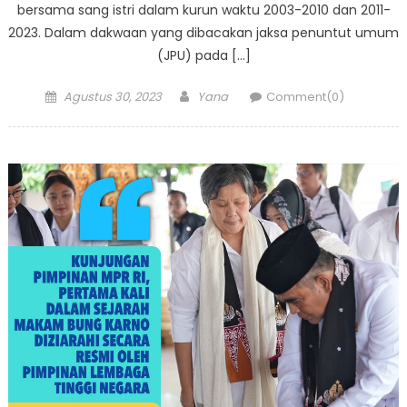
bersama sang istri dalam kurun waktu 2003-2010 dan 2011-
2023. Dalam dakwaan yang dibacakan jaksa penuntut umum
(JPU) pada […]
Posted
Author
Agustus 30, 2023
Yana
Comment(0)
on