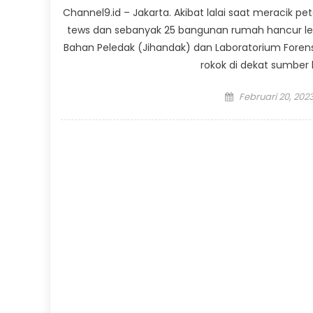
Channel9.id – Jakarta. Akibat lalai saat meracik 
tews dan sebanyak 25 bangunan rumah hancur leb
Bahan Peledak (Jihandak) dan Laboratorium Foren
rokok di dekat sumber l
Posted
Februari 20, 202
on