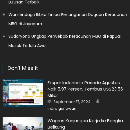
Lulusan Terbaik
Wamendagri Ribka Tinjau Penanganan Dugaan Keracunan
MBG di Jayapura
Sudaryono Ungkap Penyebab Keracunan MBG di Papua:
Masak Terlalu Awal
Don't Miss it
Ekspor Indonesia Periode Agustus
Naik 5,97 Persen, Tembus US$23,56
Miliar
Author
Posted
September 17, 2024
on
indra gunawan
Wapres Kunjungan Kerja ke Bangka
Belitung