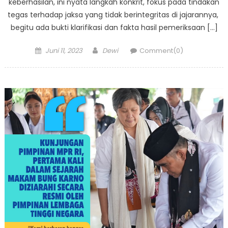
keberhasilan, ini nyata langkah konkrit, fokus pada tindakan
tegas terhadap jaksa yang tidak berintegritas di jajarannya,
begitu ada bukti klarifikasi dan fakta hasil pemeriksaan […]
Posted
Author
Juni 11, 2023
Dewi
Comment(0)
on