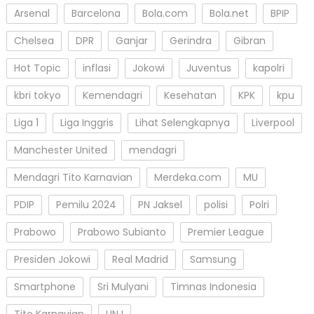
Arsenal
Barcelona
Bola.com
Bola.net
BPIP
Chelsea
DPR
Ganjar
Gerindra
Gibran
Hot Topic
inflasi
Jokowi
Juventus
kapolri
kbri tokyo
Kemendagri
Kesehatan
KPK
kpu
Liga 1
Liga Inggris
Lihat Selengkapnya
Liverpool
Manchester United
mendagri
Mendagri Tito Karnavian
Merdeka.com
MU
PDIP
Pemilu 2024
PN Jaksel
polisi
Polri
Prabowo
Prabowo Subianto
Premier League
Presiden Jokowi
Real Madrid
Samsung
Smartphone
Sri Mulyani
Timnas Indonesia
Tito Karnavian
UNJ