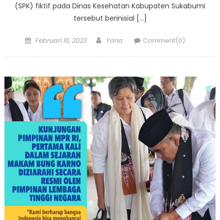
(SPK) fiktif pada Dinas Kesehatan Kabupaten Sukabumi
tersebut berinisial […]
Posted
Author
Februari 10, 2023
Yana
Comment(0)
on