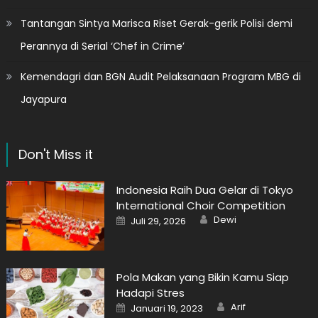
Tantangan Sintya Marisca Riset Gerak-gerik Polisi demi
Perannya di Serial ‘Chef in Crime’
Kemendagri dan BGN Audit Pelaksanaan Program MBG di
Jayapura
Don't Miss it
Indonesia Raih Dua Gelar di Tokyo
International Choir Competition
Author
Posted
Dewi
Juli 29, 2026
on
Pola Makan yang Bikin Kamu Siap
Hadapi Stres
Author
Posted
Arif
Januari 19, 2023
on