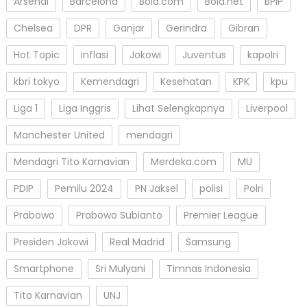
Arsenal
Barcelona
Bola.com
Bola.net
BPIP
Chelsea
DPR
Ganjar
Gerindra
Gibran
Hot Topic
inflasi
Jokowi
Juventus
kapolri
kbri tokyo
Kemendagri
Kesehatan
KPK
kpu
Liga 1
Liga Inggris
Lihat Selengkapnya
Liverpool
Manchester United
mendagri
Mendagri Tito Karnavian
Merdeka.com
MU
PDIP
Pemilu 2024
PN Jaksel
polisi
Polri
Prabowo
Prabowo Subianto
Premier League
Presiden Jokowi
Real Madrid
Samsung
Smartphone
Sri Mulyani
Timnas Indonesia
Tito Karnavian
UNJ