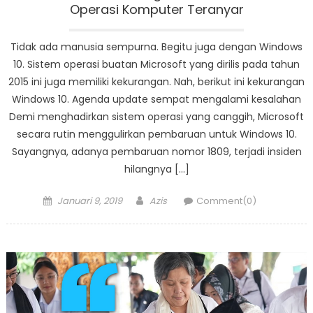
Operasi Komputer Teranyar
Tidak ada manusia sempurna. Begitu juga dengan Windows
10. Sistem operasi buatan Microsoft yang dirilis pada tahun
2015 ini juga memiliki kekurangan. Nah, berikut ini kekurangan
Windows 10. Agenda update sempat mengalami kesalahan
Demi menghadirkan sistem operasi yang canggih, Microsoft
secara rutin menggulirkan pembaruan untuk Windows 10.
Sayangnya, adanya pembaruan nomor 1809, terjadi insiden
hilangnya […]
Posted
Author
Januari 9, 2019
Azis
Comment(0)
on