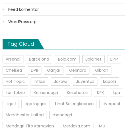
Feed komentar
WordPress.org
Tag Cloud
Arsenal
Barcelona
Bola.com
Bola.net
BPIP
Chelsea
DPR
Ganjar
Gerindra
Gibran
Hot Topic
inflasi
Jokowi
Juventus
kapolri
kbri tokyo
Kemendagri
Kesehatan
KPK
kpu
Liga 1
Liga Inggris
Lihat Selengkapnya
Liverpool
Manchester United
mendagri
Mendagri Tito Karnavian
Merdeka.com
MU