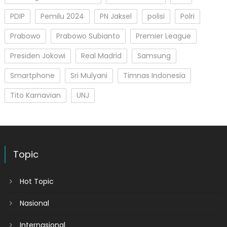
PDIP
Pemilu 2024
PN Jaksel
polisi
Polri
Prabowo
Prabowo Subianto
Premier League
Presiden Jokowi
Real Madrid
Samsung
Smartphone
Sri Mulyani
Timnas Indonesia
Tito Karnavian
UNJ
Topic
Hot Topic
Nasional
Internasional