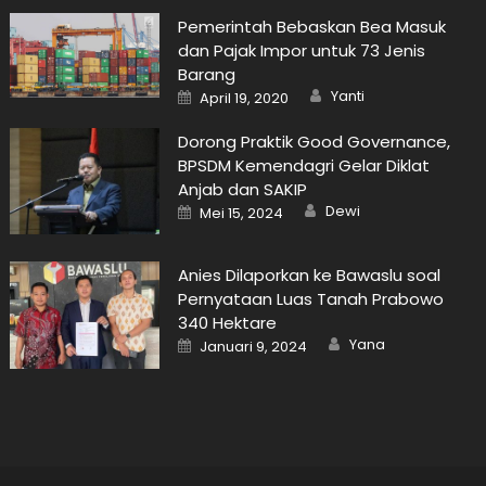
Pemerintah Bebaskan Bea Masuk
dan Pajak Impor untuk 73 Jenis
Barang
Author
Posted
Yanti
April 19, 2020
on
Dorong Praktik Good Governance,
BPSDM Kemendagri Gelar Diklat
Anjab dan SAKIP
Author
Posted
Dewi
Mei 15, 2024
on
Anies Dilaporkan ke Bawaslu soal
Pernyataan Luas Tanah Prabowo
340 Hektare
Author
Posted
Yana
Januari 9, 2024
on