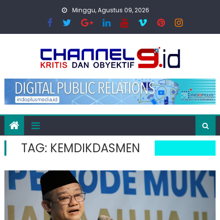
Skip
Minggu, Agustus 09, 2026
to
content
TAG:
KEMDIKDASMEN