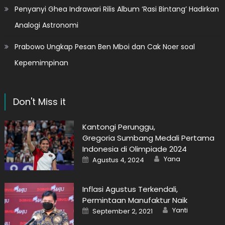
Penyanyi Ghea Indrawari Rilis Album ‘Rasi Bintang’ Hadirkan
Analogi Astronomi
Prabowo Ungkap Pesan Ben Mboi dan Cak Noer soal
Kepemimpinan
Don't Miss it
Kantongi Perunggu,
Gregoria Sumbang Medali Pertama
Indonesia di Olimpiade 2024
Author
Posted
Yana
Agustus 4, 2024
on
Inflasi Agustus Terkendali,
Permintaan Manufaktur Naik
Author
Posted
Yanti
September 2, 2021
on