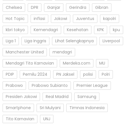
Chelsea
DPR
Ganjar
Gerindra
Gibran
Hot Topic
inflasi
Jokowi
Juventus
kapolri
kbri tokyo
Kemendagri
Kesehatan
KPK
kpu
Liga 1
Liga Inggris
Lihat Selengkapnya
Liverpool
Manchester United
mendagri
Mendagri Tito Karnavian
Merdeka.com
MU
PDIP
Pemilu 2024
PN Jaksel
polisi
Polri
Prabowo
Prabowo Subianto
Premier League
Presiden Jokowi
Real Madrid
Samsung
Smartphone
Sri Mulyani
Timnas Indonesia
Tito Karnavian
UNJ