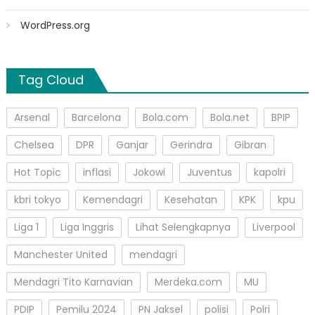
WordPress.org
Tag Cloud
Arsenal
Barcelona
Bola.com
Bola.net
BPIP
Chelsea
DPR
Ganjar
Gerindra
Gibran
Hot Topic
inflasi
Jokowi
Juventus
kapolri
kbri tokyo
Kemendagri
Kesehatan
KPK
kpu
Liga 1
Liga Inggris
Lihat Selengkapnya
Liverpool
Manchester United
mendagri
Mendagri Tito Karnavian
Merdeka.com
MU
PDIP
Pemilu 2024
PN Jaksel
polisi
Polri