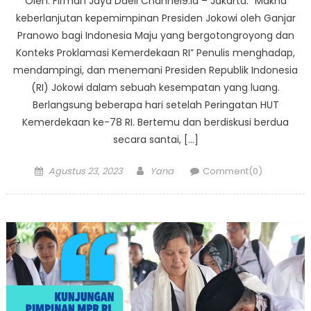
Oleh: Firman Jaya Daeli Channel9.id – Jakarta. “Makna
keberlanjutan kepemimpinan Presiden Jokowi oleh Ganjar
Pranowo bagi Indonesia Maju yang bergotongroyong dan
Konteks Proklamasi Kemerdekaan RI” Penulis menghadap,
mendampingi, dan menemani Presiden Republik Indonesia
(RI) Jokowi dalam sebuah kesempatan yang luang.
Berlangsung beberapa hari setelah Peringatan HUT
Kemerdekaan ke-78 RI. Bertemu dan berdiskusi berdua
secara santai, […]
Posted
Author
Agustus 23, 2023
Yana
Comment(0)
on