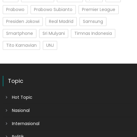
Prabowo
Prabowo Subianto
Premier League
Presiden Jokowi
Real Madrid
Samsung
Smartphone
Sri Mulyani
Timnas Indonesia
Tito Karnavian
UNJ
Topic
Hot Topic
Nasional
Internasional
Politik