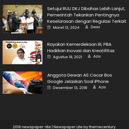
Setujui RUU DKJ Dibahas Lebih Lanjut,
Pemerintah Tekankan Pentingnya
Keselarasan dengan Regulasi Terkait
Author
Posted
Dewi
Maret 13, 2024
on
Rayakan Kemerdekaan RI, PBA
Hadirkan Inovasi dan Kreatifitas
Author
Posted
Azis
Agustus 19, 2021
on
Anggota Dewan AS Cecar Bos
Google Jelaskan Soal iPhone
Author
Posted
Azis
Desember 13, 2018
on
2019 newspaper-lite
|
Newspaper Lite by
themecentury
.