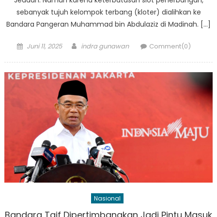
sebanyak tujuh kelompok terbang (kloter) dialihkan ke
Bandara Pangeran Muhammad bin Abdulaziz di Madinah. […]
Posted
Author
Juni 11, 2025
indra gunawan
Comment(0)
on
Nasional
Bandara Taif Dipertimbangkan Jadi Pintu Masuk