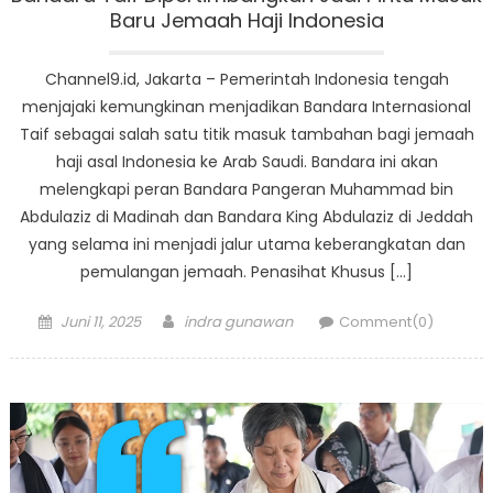
Baru Jemaah Haji Indonesia
Channel9.id, Jakarta – Pemerintah Indonesia tengah
menjajaki kemungkinan menjadikan Bandara Internasional
Taif sebagai salah satu titik masuk tambahan bagi jemaah
haji asal Indonesia ke Arab Saudi. Bandara ini akan
melengkapi peran Bandara Pangeran Muhammad bin
Abdulaziz di Madinah dan Bandara King Abdulaziz di Jeddah
yang selama ini menjadi jalur utama keberangkatan dan
pemulangan jemaah. Penasihat Khusus […]
Posted
Author
Juni 11, 2025
indra gunawan
Comment(0)
on