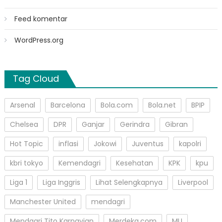
Feed komentar
WordPress.org
Tag Cloud
Arsenal
Barcelona
Bola.com
Bola.net
BPIP
Chelsea
DPR
Ganjar
Gerindra
Gibran
Hot Topic
inflasi
Jokowi
Juventus
kapolri
kbri tokyo
Kemendagri
Kesehatan
KPK
kpu
Liga 1
Liga Inggris
Lihat Selengkapnya
Liverpool
Manchester United
mendagri
Mendagri Tito Karnavian
Merdeka.com
MU