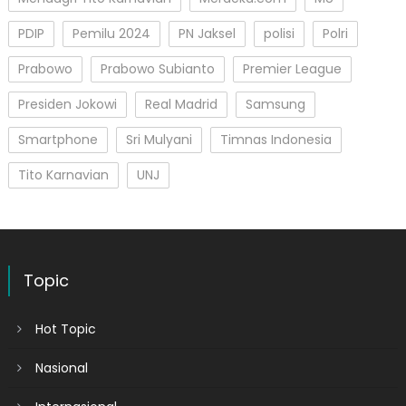
PDIP
Pemilu 2024
PN Jaksel
polisi
Polri
Prabowo
Prabowo Subianto
Premier League
Presiden Jokowi
Real Madrid
Samsung
Smartphone
Sri Mulyani
Timnas Indonesia
Tito Karnavian
UNJ
Topic
Hot Topic
Nasional