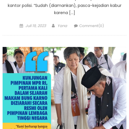
kantor polisi. “Sudah (diamankan), pasca-kejadian kabur
karena […]
Posted
Author
Juli 19, 2023
Yana
Comment(0)
on