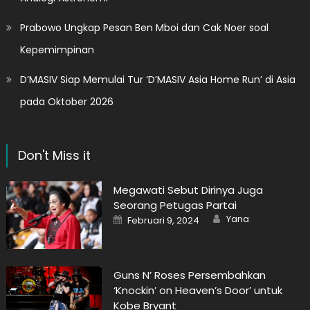
Prabowo Ungkap Pesan Ben Mboi dan Cak Noer soal
Kepemimpinan
D’MASIV Siap Memulai Tur ‘D’MASIV Asia Home Run’ di Asia
pada Oktober 2026
Don't Miss it
Megawati Sebut Dirinya Juga
Seorang Petugas Partai
Author
Posted
Yana
Februari 9, 2024
on
Guns N’ Roses Persembahkan
‘Knockin’ on Heaven’s Door’ untuk
Kobe Bryant