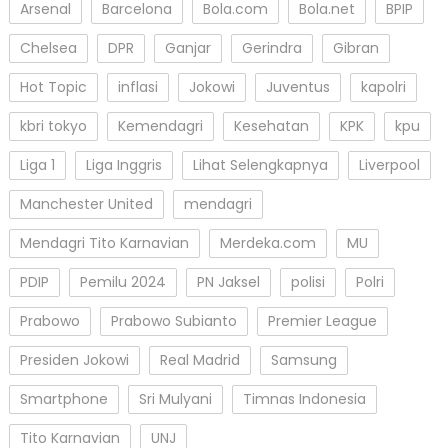
Arsenal
Barcelona
Bola.com
Bola.net
BPIP
Chelsea
DPR
Ganjar
Gerindra
Gibran
Hot Topic
inflasi
Jokowi
Juventus
kapolri
kbri tokyo
Kemendagri
Kesehatan
KPK
kpu
Liga 1
Liga Inggris
Lihat Selengkapnya
Liverpool
Manchester United
mendagri
Mendagri Tito Karnavian
Merdeka.com
MU
PDIP
Pemilu 2024
PN Jaksel
polisi
Polri
Prabowo
Prabowo Subianto
Premier League
Presiden Jokowi
Real Madrid
Samsung
Smartphone
Sri Mulyani
Timnas Indonesia
Tito Karnavian
UNJ