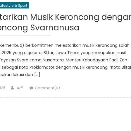
Lifestyle & Sport
arikan Musik Keroncong denga
roncong Svarnanusa
(Kemenbud) berkomitmen melestarikan musik keroncong salah
2025 yang digelar di Blitar, Jawa Timur yang merupakan hasil
 Yayasan Svara Irama Nusantara. Menteri Kebudayaan Fadli Zon
sebagai Kota Proklamator dengan musik keroncong. “Kota Blita
akan lokasi dan […]
Author
025
Arif
Comment(0)