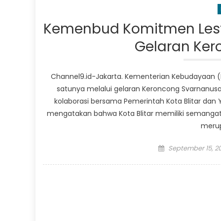
Kemenbud Komitmen Lest
Gelaran Ke
Channel9.id-Jakarta. Kementerian Kebudayaan 
satunya melalui gelaran Keroncong Svarnanusa 
kolaborasi bersama Pemerintah Kota Blitar dan
mengatakan bahwa Kota Blitar memiliki semangat 
merup
Posted
September 15, 2
on