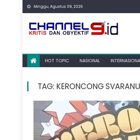
Skip
Minggu, Agustus 09, 2026
to
content
HOT TOPIC
NASIONAL
INTERNASIONA
TAG:
KERONCONG SVARANU