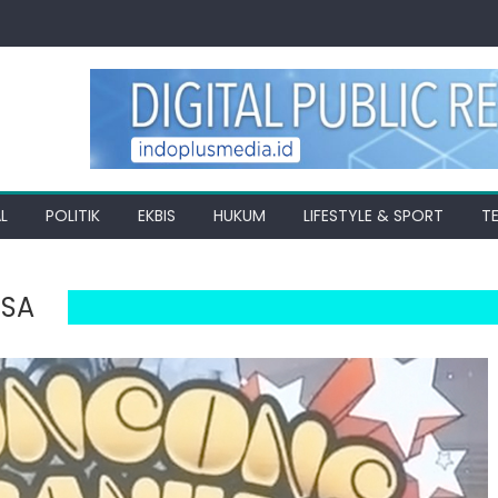
L
POLITIK
EKBIS
HUKUM
LIFESTYLE & SPORT
T
SA