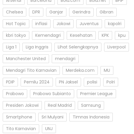
Arsenal
Barcelona
Bola.com
Bola.net
BPIP
Chelsea
DPR
Ganjar
Gerindra
Gibran
Hot Topic
inflasi
Jokowi
Juventus
kapolri
kbri tokyo
Kemendagri
Kesehatan
KPK
kpu
Liga 1
Liga Inggris
Lihat Selengkapnya
Liverpool
Manchester United
mendagri
Mendagri Tito Karnavian
Merdeka.com
MU
PDIP
Pemilu 2024
PN Jaksel
polisi
Polri
Prabowo
Prabowo Subianto
Premier League
Presiden Jokowi
Real Madrid
Samsung
Smartphone
Sri Mulyani
Timnas Indonesia
Tito Karnavian
UNJ