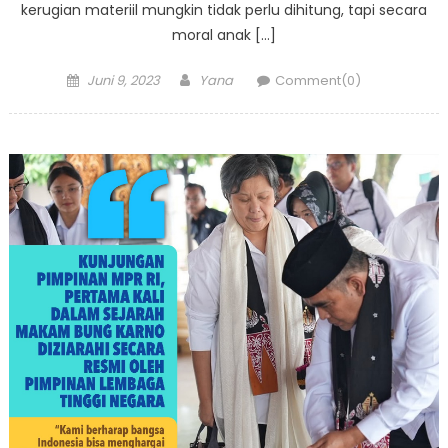
kerugian materiil mungkin tidak perlu dihitung, tapi secara
moral anak […]
Posted
Author
Juni 9, 2023
Yana
Comment(0)
on