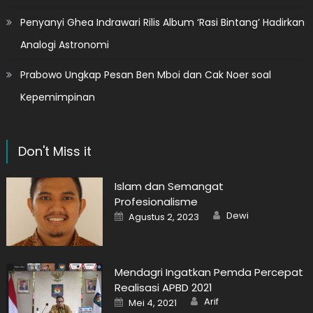
Penyanyi Ghea Indrawari Rilis Album ‘Rasi Bintang’ Hadirkan
Analogi Astronomi
Prabowo Ungkap Pesan Ben Mboi dan Cak Noer soal
Kepemimpinan
Don't Miss it
Islam dan Semangat
Profesionalisme
Author
Posted
Dewi
Agustus 2, 2023
on
Mendagri Ingatkan Pemda Percepat
Realisasi APBD 2021
Author
Posted
Arif
Mei 4, 2021
on