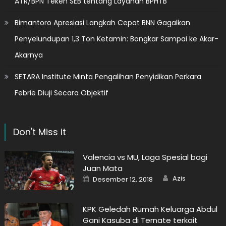
ATR/BPN Teken SEB tentang Layanan BPHTB
Bimantoro Apresiasi Langkah Cepat BNN Gagalkan
Penyelundupan 1,3 Ton Ketamin: Bongkar Sampai ke Akar-
Akarnya
SETARA Institute Minta Pengalihan Penyidikan Perkara
Febrie Diuji Secara Objektif
Don't Miss it
Valencia vs MU, Laga Spesial bagi
Juan Mata
Author
Posted
Azis
Desember 12, 2018
on
KPK Geledah Rumah Keluarga Abdul
Gani Kasuba di Ternate terkait