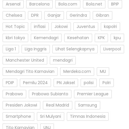
Arsenal
Barcelona
Bola.com
Bola.net
BPIP
Chelsea
DPR
Ganjar
Gerindra
Gibran
Hot Topic
inflasi
Jokowi
Juventus
kapolri
kbri tokyo
Kemendagri
Kesehatan
KPK
kpu
Liga 1
Liga Inggris
Lihat Selengkapnya
Liverpool
Manchester United
mendagri
Mendagri Tito Karnavian
Merdeka.com
MU
PDIP
Pemilu 2024
PN Jaksel
polisi
Polri
Prabowo
Prabowo Subianto
Premier League
Presiden Jokowi
Real Madrid
Samsung
Smartphone
Sri Mulyani
Timnas Indonesia
Tito Karnavian
UNJ