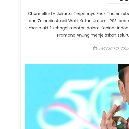
Channel9.id – Jakarta. Terpilihnya Erick Thohir s
dan Zainudin Amali Wakil Ketua Umum I PSSI bebe
masih aktif sebagai menteri dalam Kabinet Indone
Pramono Anung menjelaskan seluruh
Posted
Februari 21, 2023
on