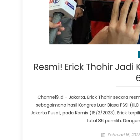
Resmi! Erick Thohir Jadi
Channel9.id – Jakarta. Erick Thohir secara res
sebagaimana hasil Kongres Luar Biasa PSSI (KLB
Jakarta Pusat, pada Kamis (16/2/2023). Erick ter
total 86 pemilih. Dengan
Posted
Februari 16, 202