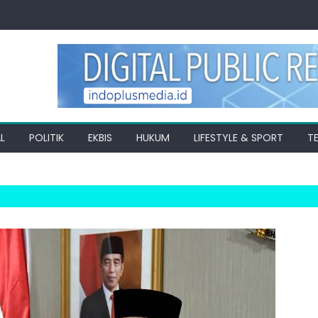
L
POLITIK
EKBIS
HUKUM
LIFESTYLE & SPORT
T