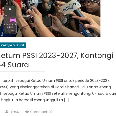
Lifestyle & Sport
 Ketum PSSI 2023-2027, Kantongi
64 Suara
mi terpilih sebagai Ketua Umum PSSI untuk periode 2023-2027,
 PSSI) yang diselenggarakan di Hotel Shangri-La, Tanah Abang,
pilih sebagai Ketua Umum PSSI setelah mengantongi 64 suara dari
 begitu, ia berhasil mengungguli La […]
Author
3
Yana
Comment(0)