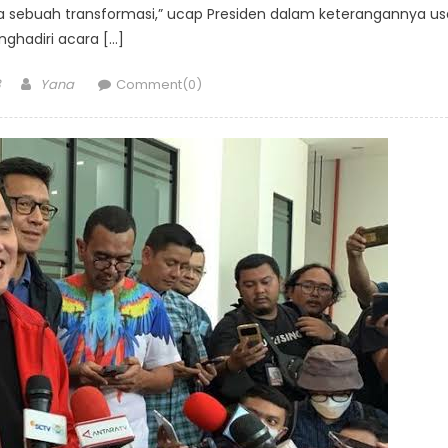
a sebuah transformasi,” ucap Presiden dalam keterangannya us
ghadiri acara […]
Author
3
Yana
Comment(0)