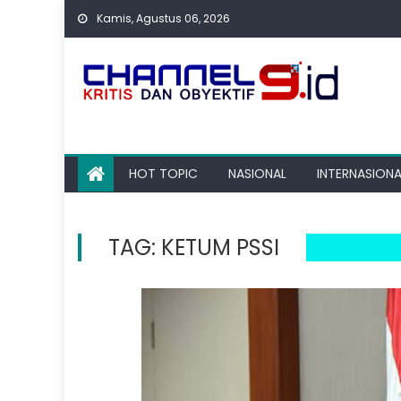
Skip
Kamis, Agustus 06, 2026
to
content
HOT TOPIC
NASIONAL
INTERNASIONA
TAG:
KETUM PSSI