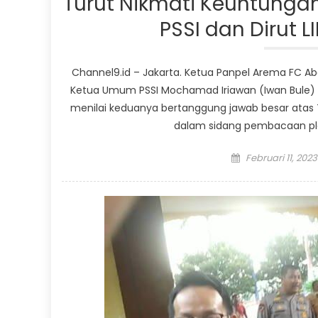
Turut Nikmati Keuntungan 
PSSI dan Dirut L
Channel9.id – Jakarta. Ketua Panpel Arema FC Ab
Ketua Umum PSSI Mochamad Iriawan (Iwan Bule) dan 
menilai keduanya bertanggung jawab besar atas 
dalam sidang pembacaan ple
Posted
Februari 11, 2023
on