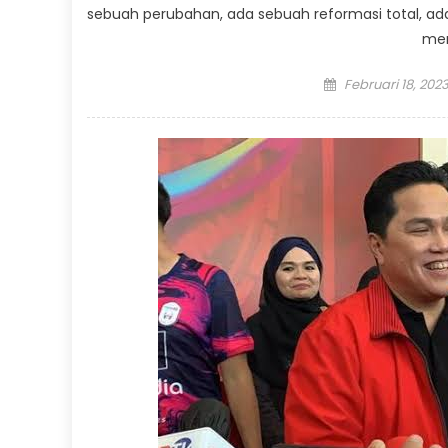
sebuah perubahan, ada sebuah reformasi total, ad
men
Posted
Februari 18, 202
on