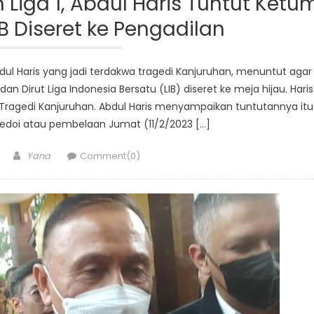
Liga 1, Abdul Haris Tuntut Ketu
IB Diseret ke Pengadilan
dul Haris yang jadi terdakwa tragedi Kanjuruhan, menuntut agar
Dirut Liga Indonesia Bersatu (LIB) diseret ke meja hijau. Haris
Tragedi Kanjuruhan. Abdul Haris menyampaikan tuntutannya itu
doi atau pembelaan Jumat (11/2/2023 […]
Author
Yana
Comment(0)