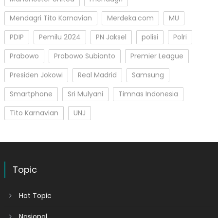
Mendagri Tito Karnavian
Merdeka.com
MU
PDIP
Pemilu 2024
PN Jaksel
polisi
Polri
Prabowo
Prabowo Subianto
Premier League
Presiden Jokowi
Real Madrid
Samsung
Smartphone
Sri Mulyani
Timnas Indonesia
Tito Karnavian
UNJ
Topic
Hot Topic
Nasional