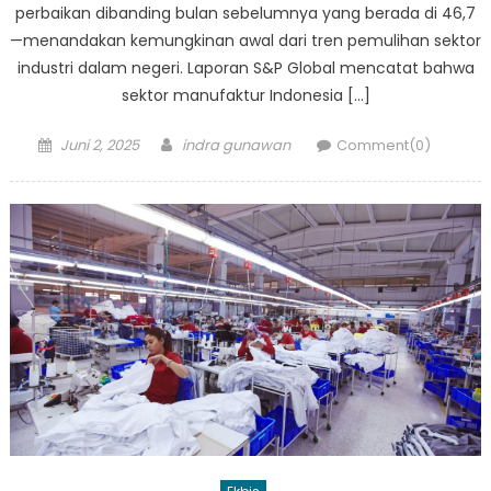
perbaikan dibanding bulan sebelumnya yang berada di 46,7
—menandakan kemungkinan awal dari tren pemulihan sektor
industri dalam negeri. Laporan S&P Global mencatat bahwa
sektor manufaktur Indonesia […]
Posted
Author
Juni 2, 2025
indra gunawan
Comment(0)
on