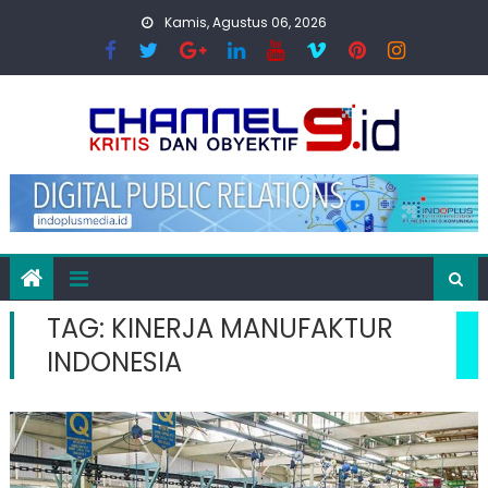
Skip
Kamis, Agustus 06, 2026
to
content
TAG:
KINERJA MANUFAKTUR
INDONESIA