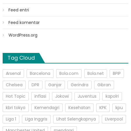
Feed entri
Feed komentar
WordPress.org
Tag Cloud
Arsenal
Barcelona
Bola.com
Bola.net
BPIP
Chelsea
DPR
Ganjar
Gerindra
Gibran
Hot Topic
inflasi
Jokowi
Juventus
kapolri
kbri tokyo
Kemendagri
Kesehatan
KPK
kpu
Liga 1
Liga Inggris
Lihat Selengkapnya
Liverpool
Manchester United
mendagri