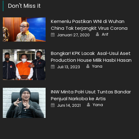
Don't Miss it
Kemenlu Pastikan WNI di Wuhan
China Tak terjangkit Virus Corona
Author
Posted
Arif
Januari 27, 2020
on
Bongkar! KPK Lacak Asal-Usul Aset
Production House Milik Hasbi Hasan
Author
Posted
Yana
Juli 13, 2023
on
INW Minta Polri Usut Tuntas Bandar
Penjual Narkoba ke Artis
Author
Posted
Yana
Juni 14, 2021
on