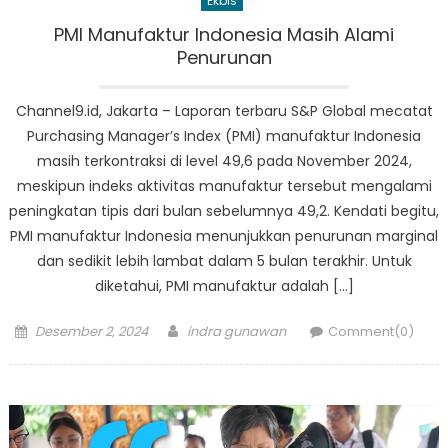
Ekbis
PMI Manufaktur Indonesia Masih Alami
Penurunan
Channel9.id, Jakarta – Laporan terbaru S&P Global mecatat
Purchasing Manager’s Index (PMI) manufaktur Indonesia
masih terkontraksi di level 49,6 pada November 2024,
meskipun indeks aktivitas manufaktur tersebut mengalami
peningkatan tipis dari bulan sebelumnya 49,2. Kendati begitu,
PMI manufaktur Indonesia menunjukkan penurunan marginal
dan sedikit lebih lambat dalam 5 bulan terakhir. Untuk
diketahui, PMI manufaktur adalah […]
Posted
Author
Desember 2, 2024
indra gunawan
Comment(0)
on