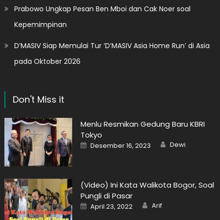
Prabowo Ungkap Pesan Ben Mboi dan Cak Noer soal
Kepemimpinan
D’MASIV Siap Memulai Tur ‘D’MASIV Asia Home Run’ di Asia
pada Oktober 2026
Don't Miss it
Menlu Resmikan Gedung Baru KBRI
Tokyo
Author
Posted
Dewi
Desember 16, 2023
on
(Video) Ini Kata Walikota Bogor, Soal
Pungli di Pasar
Author
Posted
Arif
April 23, 2022
on