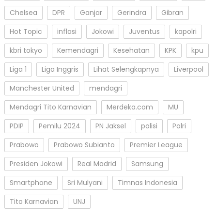
Chelsea
DPR
Ganjar
Gerindra
Gibran
Hot Topic
inflasi
Jokowi
Juventus
kapolri
kbri tokyo
Kemendagri
Kesehatan
KPK
kpu
Liga 1
Liga Inggris
Lihat Selengkapnya
Liverpool
Manchester United
mendagri
Mendagri Tito Karnavian
Merdeka.com
MU
PDIP
Pemilu 2024
PN Jaksel
polisi
Polri
Prabowo
Prabowo Subianto
Premier League
Presiden Jokowi
Real Madrid
Samsung
Smartphone
Sri Mulyani
Timnas Indonesia
Tito Karnavian
UNJ