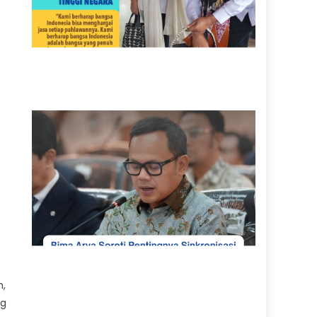
m,
ng