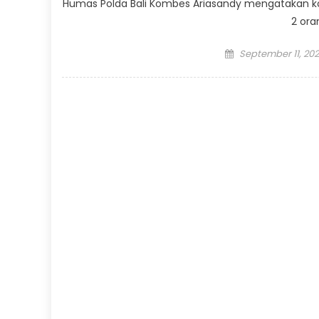
Humas Polda Bali Kombes Ariasandy mengatakan korb
2 ora
Posted
September 11, 20
on