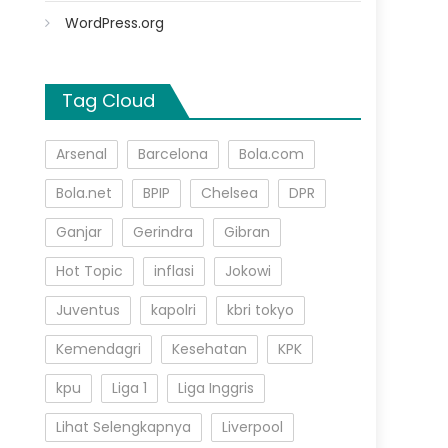
WordPress.org
Tag Cloud
Arsenal
Barcelona
Bola.com
Bola.net
BPIP
Chelsea
DPR
Ganjar
Gerindra
Gibran
Hot Topic
inflasi
Jokowi
Juventus
kapolri
kbri tokyo
Kemendagri
Kesehatan
KPK
kpu
Liga 1
Liga Inggris
Lihat Selengkapnya
Liverpool