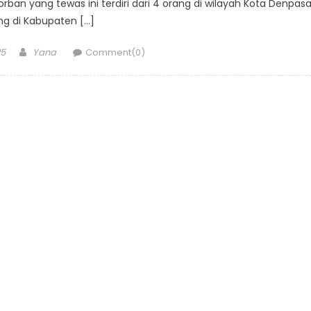
an yang tewas ini terdiri dari 4 orang di wilayah Kota Denpasa
ng di Kabupaten […]
Author
25
Yana
Comment(0)