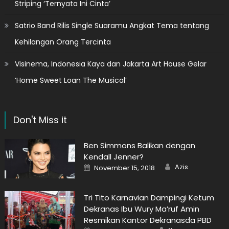
Striping ‘Ternyata Ini Cinta’
Satrio Band Rilis Single Suaramu Angkat Tema tentang
Kehilangan Orang Tercinta
Visinema, Indonesia Kaya dan Jakarta Art House Gelar
‘Home Sweet Loan The Musical’
Don't Miss it
Ben Simmons Balikan dengan
Kendall Jenner?
Author
Posted
Azis
November 15, 2018
on
Tri Tito Karnavian Dampingi Ketum
Dekranas Ibu Wury Ma’ruf Amin
Resmikan Kantor Dekranasda PBD
Author
Posted