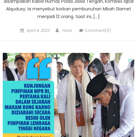
disampaikan Kabid Humas Polda Jawa Tengah, Kombes Iqbal
Alqudusy. Ia menyebut korban pembunuhan Mbah Slamet
menjadi 12 orang. Saat ini, […]
Posted
Author
April 4, 2023
Yana
Comment(0)
on