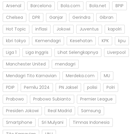
Arsenal
Barcelona
Bola.com
Bola.net
BPIP
Chelsea
DPR
Ganjar
Gerindra
Gibran
Hot Topic
inflasi
Jokowi
Juventus
kapolri
kbri tokyo
Kemendagri
Kesehatan
KPK
kpu
Liga 1
Liga Inggris
Lihat Selengkapnya
Liverpool
Manchester United
mendagri
Mendagri Tito Karnavian
Merdeka.com
MU
PDIP
Pemilu 2024
PN Jaksel
polisi
Polri
Prabowo
Prabowo Subianto
Premier League
Presiden Jokowi
Real Madrid
Samsung
Smartphone
Sri Mulyani
Timnas Indonesia
Tito Karnavian
UNJ