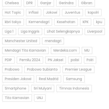
Chelsea
DPR
Ganjar
Gerindra
Gibran
Hot Topic
inflasi
Jokowi
Juventus
kapolri
kbri tokyo
Kemendagri
Kesehatan
KPK
kpu
Liga 1
Liga Inggris
Lihat Selengkapnya
Liverpool
Manchester United
mendagri
Mendagri Tito Karnavian
Merdeka.com
MU
PDIP
Pemilu 2024
PN Jaksel
polisi
Polri
Prabowo
Prabowo Subianto
Premier League
Presiden Jokowi
Real Madrid
Samsung
Smartphone
Sri Mulyani
Timnas Indonesia
Tito Karnavian
UNJ