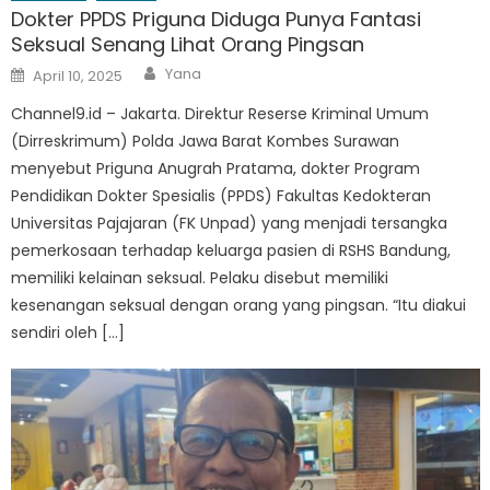
Dokter PPDS Priguna Diduga Punya Fantasi
Seksual Senang Lihat Orang Pingsan
Author
Posted
Yana
April 10, 2025
on
Channel9.id – Jakarta. Direktur Reserse Kriminal Umum
(Dirreskrimum) Polda Jawa Barat Kombes Surawan
menyebut Priguna Anugrah Pratama, dokter Program
Pendidikan Dokter Spesialis (PPDS) Fakultas Kedokteran
Universitas Pajajaran (FK Unpad) yang menjadi tersangka
pemerkosaan terhadap keluarga pasien di RSHS Bandung,
memiliki kelainan seksual. Pelaku disebut memiliki
kesenangan seksual dengan orang yang pingsan. “Itu diakui
sendiri oleh […]