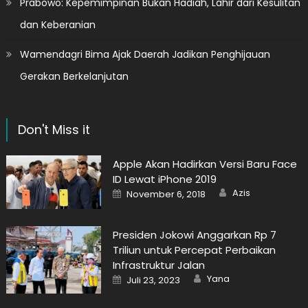
Prabowo: Kepemimpinan Bukan Hadiah, Lahir dari Kesulitan
dan Keberanian
Wamendagri Bima Ajak Daerah Jadikan Penghijauan
Gerakan Berkelanjutan
Don't Miss it
Apple Akan Hadirkan Versi Baru Face
ID Lewat iPhone 2019
Author
Posted
Azis
November 6, 2018
on
Presiden Jokowi Anggarkan Rp 7
Triliun untuk Percepat Perbaikan
Infrastruktur Jalan
Author
Posted
Yana
Juli 23, 2023
on