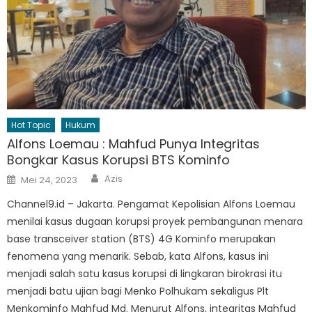
Hot Topic
Hukum
Alfons Loemau : Mahfud Punya Integritas
Bongkar Kasus Korupsi BTS Kominfo
Author
Posted
Azis
Mei 24, 2023
on
Channel9.id – Jakarta. Pengamat Kepolisian Alfons Loemau
menilai kasus dugaan korupsi proyek pembangunan menara
base transceiver station (BTS) 4G Kominfo merupakan
fenomena yang menarik. Sebab, kata Alfons, kasus ini
menjadi salah satu kasus korupsi di lingkaran birokrasi itu
menjadi batu ujian bagi Menko Polhukam sekaligus Plt
Menkominfo Mahfud Md. Menurut Alfons, integritas Mahfud