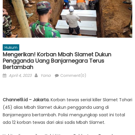
Hukum
Mengerikan! Korban Mbah Slamet Dukun
Pengganda Uang Banjarnegara Terus
Bertambah
Posted
Author
April 4, 2023
Yana
Comment(0)
on
Channel9.id – Jakarta.
Korban tewas serial killer Slamet Tohari
(45) alias Mbah Slamet dukun pengganda uang di
Banjarnegara bertambah. Polisi mengungkap saat ini total
ada 12 korban tewas dari aksi sadis Mbah Slamet.