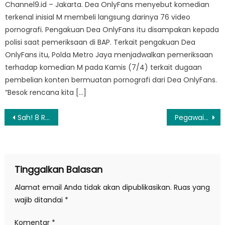
Channel9.id – Jakarta. Dea OnlyFans menyebut komedian
terkenal inisial M membeli langsung darinya 76 video
pornografi. Pengakuan Dea OnlyFans itu disampakan kepada
polisi saat pemeriksaan di BAP. Terkait pengakuan Dea
OnlyFans itu, Polda Metro Jaya menjadwalkan pemeriksaan
terhadap komedian M pada Kamis (7/4) terkait dugaan
pembelian konten bermuatan pornografi dari Dea OnlyFans.
“Besok rencana kita […]
Navigasi
Sah! 8 RUU Provinsi dan Perppu Pemilu Jadi Undang-Undang, Begini Tanggapan Mendagri
Pegawai IKN Belum Digaji Berbulan-bulan? Mahfud MD Beri Tanggapan Begini
pos
Tinggalkan Balasan
Alamat email Anda tidak akan dipublikasikan.
Ruas yang
wajib ditandai
*
Komentar
*