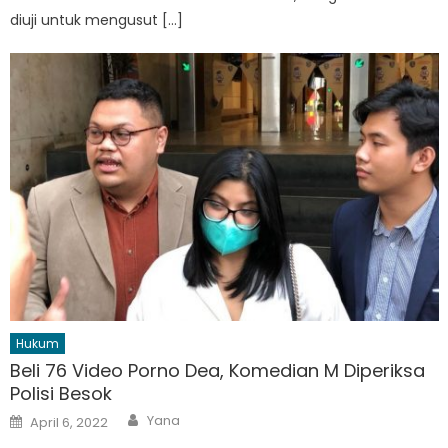
diuji untuk mengusut […]
Hukum
Beli 76 Video Porno Dea, Komedian M Diperiksa
Polisi Besok
Author
Posted
Yana
April 6, 2022
on