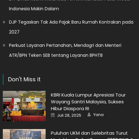
Indonesia Makin Dalam
DJP Tegaskan Tak Ada Pajak Baru Rumah Kontrakan pada
2027
Perkuat Layanan Pertanahan, Mendagri dan Menteri
ATR/BPN Teken SEB tentang Layanan BPHTB
Don't Miss it
KBRI Kuala Lumpur Apresiasi Tour
Wayang Santri Malaysia, Sukses
Hibur Diaspora RI
Author
Posted
Yana
Juli 28, 2025
on
Puluhan UKM dan Selebritas Turut