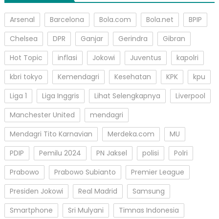
Arsenal
Barcelona
Bola.com
Bola.net
BPIP
Chelsea
DPR
Ganjar
Gerindra
Gibran
Hot Topic
inflasi
Jokowi
Juventus
kapolri
kbri tokyo
Kemendagri
Kesehatan
KPK
kpu
Liga 1
Liga Inggris
Lihat Selengkapnya
Liverpool
Manchester United
mendagri
Mendagri Tito Karnavian
Merdeka.com
MU
PDIP
Pemilu 2024
PN Jaksel
polisi
Polri
Prabowo
Prabowo Subianto
Premier League
Presiden Jokowi
Real Madrid
Samsung
Smartphone
Sri Mulyani
Timnas Indonesia