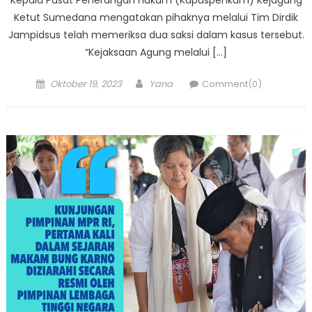
Ketut Sumedana mengatakan pihaknya melalui Tim Dirdik
Jampidsus telah memeriksa dua saksi dalam kasus tersebut.
“Kejaksaan Agung melalui […]
Posted
Author
Oktober 19, 2023
Yana
Comment(0)
on