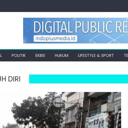
L
POLITIK
EKBIS
HUKUM
LIFESTYLE & SPORT
T
H DIRI