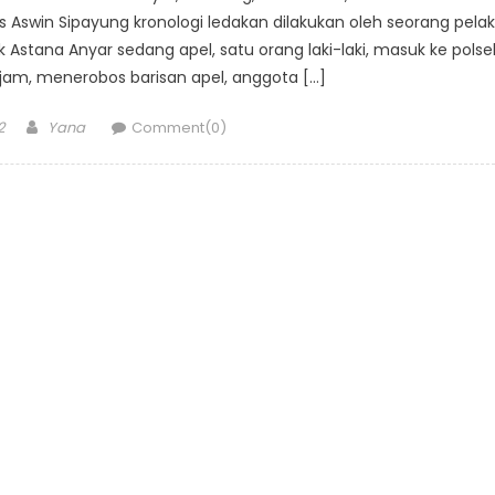
 Aswin Sipayung kronologi ledakan dilakukan oleh seorang pela
k Astana Anyar sedang apel, satu orang laki-laki, masuk ke polse
am, menerobos barisan apel, anggota […]
Author
2
Yana
Comment(0)