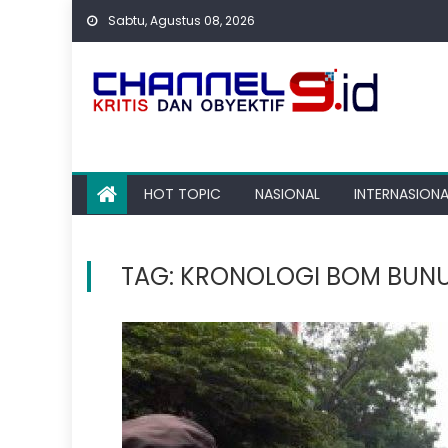
Skip
Sabtu, Agustus 08, 2026
to
content
HOT TOPIC
NASIONAL
INTERNASIONA
TAG:
KRONOLOGI BOM BUNU