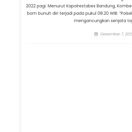
2022 pagi. Menurut Kapolrestabes Bandung, Kombes
bom bunuh diri terjadi pada pukul 08.20 WIB. “Polse
mengancungkan senjata taj
Posted
Desember 7, 202
on