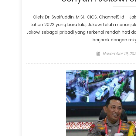
Oleh: Dr. Syaifuddin, M.Si., CICS. Channel9.id –
tahun 2022 yang baru lalu, Jokowi telah menunju
Jokowi sebagai pribadi yang terkenal rendah hati 
berjarak dengan raky
Posted
November 19, 202
on