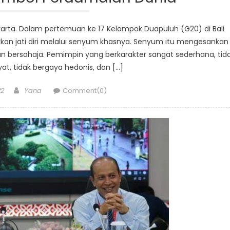
 Jakarta. Dalam pertemuan ke 17 Kelompok Duapuluh (G20) di Bali
kkan jati diri melalui senyum khasnya. Senyum itu mengesankan
dan bersahaja. Pemimpin yang berkarakter sangat sederhana, tid
at, tidak bergaya hedonis, dan […]
Author
2
Yana
Comment(0)