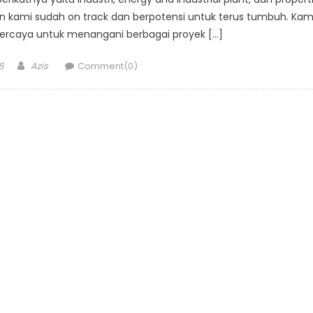
an kami sudah on track dan berpotensi untuk terus tumbuh. Kam
percaya untuk menangani berbagai proyek […]
Author
8
Azis
Comment(0)