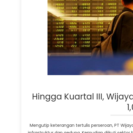
Hingga Kuartal III, Wija
1
Mengutip keterangan tertulis perseroan, PT Wija
infrastruktur dan gedung. Kemudian diikuti sektor be