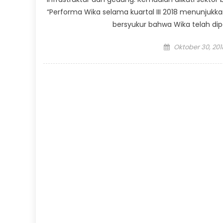
“Performa Wika selama kuartal III 2018 menunjukk
bersyukur bahwa Wika telah di
Posted
Oktober 30, 201
on