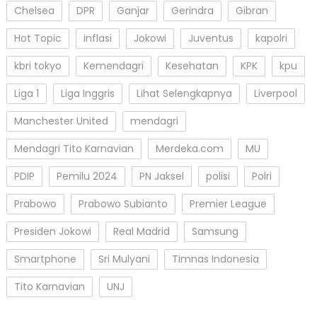
Chelsea
DPR
Ganjar
Gerindra
Gibran
Hot Topic
inflasi
Jokowi
Juventus
kapolri
kbri tokyo
Kemendagri
Kesehatan
KPK
kpu
Liga 1
Liga Inggris
Lihat Selengkapnya
Liverpool
Manchester United
mendagri
Mendagri Tito Karnavian
Merdeka.com
MU
PDIP
Pemilu 2024
PN Jaksel
polisi
Polri
Prabowo
Prabowo Subianto
Premier League
Presiden Jokowi
Real Madrid
Samsung
Smartphone
Sri Mulyani
Timnas Indonesia
Tito Karnavian
UNJ