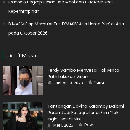
Prabowo Ungkap Pesan Ben Mboi dan Cak Noer soal
Kepemimpinan
D’MASIV Siap Memulai Tur ‘D’MASIV Asia Home Run’ di Asia
pada Oktober 2026
Don't Miss it
Ferdy Sambo Menyesal Tak Minta
Putri Lakukan Visum
Author
Posted
Yana
Januari 10, 2023
on
Tantangan Davina Karamoy Dalami
Peran Jadi Fotografer di Film ‘Tak
Ingin Usai di Sini’
Author
Posted
Dewi
Mei 1, 2025
on